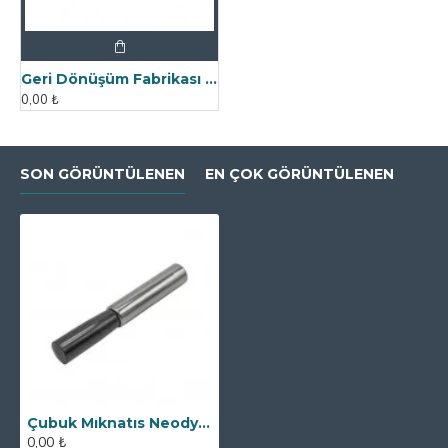
Geri Dönüşüm Fabrikası İçin Kolay Temizlenebilir Neodyum Elek Mıknatıs
0,00 ₺
SON GÖRÜNTÜLENEN
EN ÇOK GÖRÜNTÜLENEN
Çubuk Mıknatıs Neodyum - 32x150 mm - Bakalit Saplı
0,00 ₺