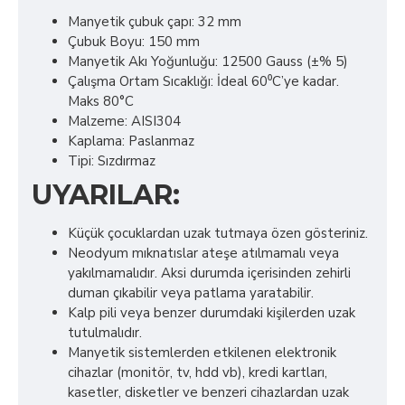
Manyetik çubuk çapı: 32 mm
Çubuk Boyu: 150 mm
Manyetik Akı Yoğunluğu: 12500 Gauss (±% 5)
Çalışma Ortam Sıcaklığı: İdeal 60⁰C’ye kadar.
Maks 80°C
Malzeme: AISI304
Kaplama: Paslanmaz
Tipi: Sızdırmaz
UYARILAR:
Küçük çocuklardan uzak tutmaya özen gösteriniz.
Neodyum mıknatıslar ateşe atılmamalı veya
yakılmamalıdır. Aksi durumda içerisinden zehirli
duman çıkabilir veya patlama yaratabilir.
Kalp pili veya benzer durumdaki kişilerden uzak
tutulmalıdır.
Manyetik sistemlerden etkilenen elektronik
cihazlar (monitör, tv, hdd vb), kredi kartları,
kasetler, disketler ve benzeri cihazlardan uzak