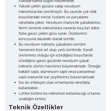
standartlarına uygun malzemedir.
Yüksek çekim gücüne sahip neodyum
mıknatıslardan üretilmiştir. Bu sayede çok ufak
boyutlardaki metal tozlarını ve parçalarını
rahatlıkla çeker. Neodyum manyetik çubuklarımız,
ferrit-seramik mıknatıslara nazaran beş kat daha
fazla gauss çekim gücü sunar. Ürünlerimiz
korozyona dayanıklı olarak üretilir.
Bu neodyum mıknatıs çubukların üretimi
tamamen bize ait olup yerli üretimdir. Kendi
üretimimiz olduğu için istediğiniz boyutlarda
istediğiniz gauss gücünde neodyum çubuk
mıknatıs üretim hacmimiz bulunmaktadır. Örneğin
bakalit saplı, alüminyum saplı veya paslanmaz
saplı manyetik bar çeşitlerimiz bulunmaktadır.
Sıvı ile etkileşim olan ortamlarda rahatlıkla
kullanılabilir.
Lütfen bizlere bu mıknatısın kullanılacağı ortamın
sıcaklığını iletiniz.
Teknik Özellikler