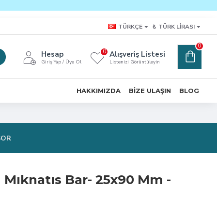
TÜRKÇE
₺
TÜRK LIRASI
0
0
Hesap
Alışveriş Listesi
Giriş Yap / Üye Ol
Listenizi Görüntüleyin
HAKKIMIZDA
BIZE ULAŞIN
BLOG
SOR
m Mıknatıs Bar- 25x90 Mm -