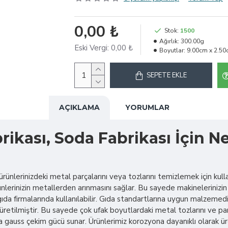
0,00 ₺
Stok:
1500
Ağırlık:
300.00g
Eski Vergi:
0,00 ₺
Boyutlar:
9.00cm x 2.50
SEPETE EKLE
AÇIKLAMA
YORUMLAR
abrikası, Soda Fabrikası İçi
rünlerinizdeki metal parçalarını veya tozlarını temizlemek için kullan
rünlerinizin metallerden arınmasını sağlar. Bu sayede makinelerinizi
ıda firmalarında kullanılabilir. Gıda standartlarına uygun malzemedi
tilmiştir. Bu sayede çok ufak boyutlardaki metal tozlarını ve par
 gauss çekim gücü sunar. Ürünlerimiz korozyona dayanıklı olarak üre