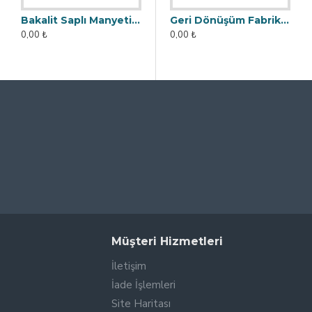
Bakalit Saplı Manyetik Çubuk Mıknatıs - Ø25x140 mm - Yüksek Gauss Gücü
Manyetik Bar Mıknatıs - 25x150 mm - 12500 Gauss
Geri Dönüşüm Fabrikası İçin Kolay Temizlenebilir Neodyum Elek Mıknatıs
0,00 ₺
0,00 ₺
0,00 ₺
Müşteri Hizmetleri
İletişim
İade İşlemleri
Site Haritası