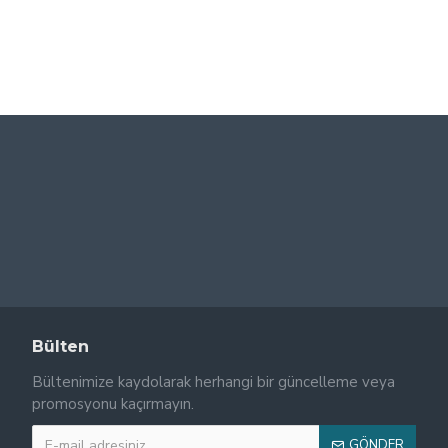
Manyetik Bar Mıknatıs - 25x200 mm - 12500 Gauss
Manyetik Bar - Çubuk Mıknatıs - 32x90 mm - 12500 Gauss Gücü
0,00 ₺
0,00 ₺
Bülten
Bültenimize kaydolarak herhangi bir güncelleme veya
promosyonu kaçırmayın.
GÖNDER