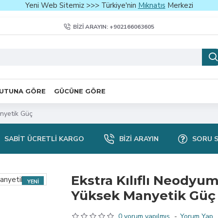
Yeni Web Sitemiz >>> Türkiye'nin
Mıknatıs
Merkezi
BIZI ARAYIN: +902166063605
UTUNA GÖRE
GÜCÜNE GÖRE
anyetik Güç
SABIT ÜCRETLI KARGO
BIZI ARAYIN
SORU 
Ekstra Kılıflı Neodyu
YENI
Yüksek Manyetik Güç
0 yorum yapılmış.
-
Yorum Yap