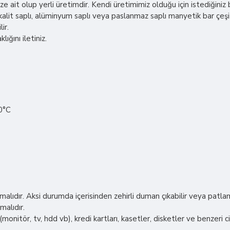
 ait olup yerli üretimdir. Kendi üretimimiz olduğu için istediğin
lit saplı, alüminyum saplı veya paslanmaz saplı manyetik bar çeşi
ir.
ığını iletiniz.
80°C
ıdır. Aksi durumda içerisinden zehirli duman çıkabilir veya patlam
malıdır.
onitör, tv, hdd vb), kredi kartları, kasetler, disketler ve benzeri c