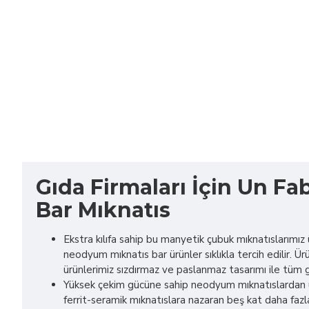
Gıda Firmaları İçin Un F
Bar Mıknatıs
Ekstra kılıfa sahip bu manyetik çubuk mıknatıslarımız ü
neodyum mıknatıs bar ürünler sıklıkla tercih edilir. Ü
ürünlerimiz sızdırmaz ve paslanmaz tasarımı ile tüm g
Yüksek çekim gücüne sahip neodyum mıknatıslardan üre
ferrit-seramik mıknatıslara nazaran beş kat daha fazla