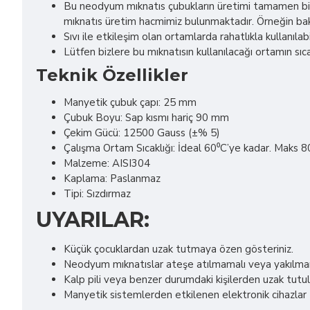
Bu neodyum mıknatıs çubukların üretimi tamamen bize
mıknatıs üretim hacmimiz bulunmaktadır. Örneğin baka
Sıvı ile etkileşim olan ortamlarda rahatlıkla kullanılabil
Lütfen bizlere bu mıknatısın kullanılacağı ortamın sıcakl
Teknik Özellikler
Manyetik çubuk çapı: 25 mm
Çubuk Boyu: Sap kısmı hariç 90 mm
Çekim Gücü: 12500 Gauss (±% 5)
Çalışma Ortam Sıcaklığı: İdeal 60⁰C’ye kadar. Maks 
Malzeme: AISI304
Kaplama: Paslanmaz
Tipi: Sızdırmaz
UYARILAR:
Küçük çocuklardan uzak tutmaya özen gösteriniz.
Neodyum mıknatıslar ateşe atılmamalı veya yakılmamal
Kalp pili veya benzer durumdaki kişilerden uzak tutul
Manyetik sistemlerden etkilenen elektronik cihazlar (m