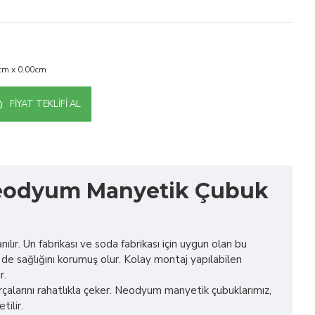
cm x 0.00cm
FIYAT TEKLIFI AL
n Neodyum Manyetik Çubuk
ılır. Un fabrikası ve soda fabrikası için uygun olan bu
n de sağlığını korumuş olur. Kolay montaj yapılabilen
r.
çalarını rahatlıkla çeker. Neodyum manyetik çubuklarımız,
tilir.