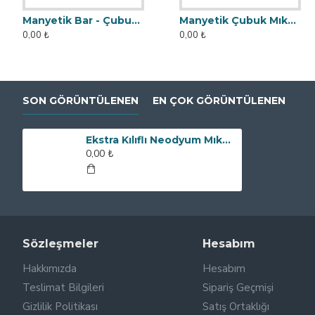
Manyetik Bar - Çubuk Mıknatıs - 25x90 mm - 10.000 Gauss Gücü
Manyetik Çubuk Mıknatıs - 25x140 mm - 10.000 Gauss Gücü
0,00 ₺
0,00 ₺
SON GÖRÜNTÜLENEN
EN ÇOK GÖRÜNTÜLENEN
Ekstra Kılıflı Neodyum Mıknatıs Bar- 25x90 mm - Yüksek Manyetik Güç
0,00 ₺
Sözleşmeler
Hesabım
Hakkımızda
Hesabım
Teslimat Bilgileri
Sipariş Geçmişi
Gizlilik Politikası
Satış Ortaklığı