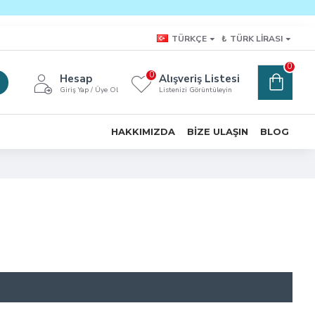
TÜRKÇE
₺
TÜRK LIRASI
0
0
Hesap
Alışveriş Listesi
Giriş Yap / Üye Ol
Listenizi Görüntüleyin
HAKKIMIZDA
BIZE ULAŞIN
BLOG