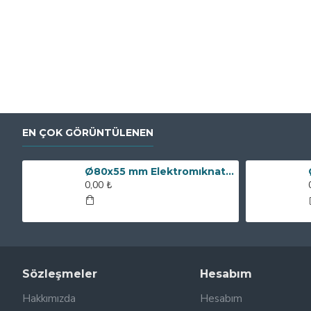
EN ÇOK GÖRÜNTÜLENEN
Ø80x55 mm Elektromıknatıs - 250 kg Çekim Gücü
0,00 ₺
Sözleşmeler
Hesabım
Hakkımızda
Hesabım