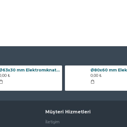
Ø63x30 mm Elektromıknatıs - 100 kg Çekim Gücü
0,00 ₺
0,00 ₺
Müşteri Hizmetleri
İletişim