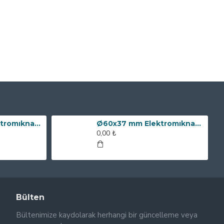
Ø80x60 mm Elektromıknatıs - 240 kg Çekim Gücü
Ø60x37 mm Elektromıknatıs - 100 kg Çekim Gücü
0,00 ₺
Bülten
Bültenimize kaydolarak herhangi bir güncelleme veya