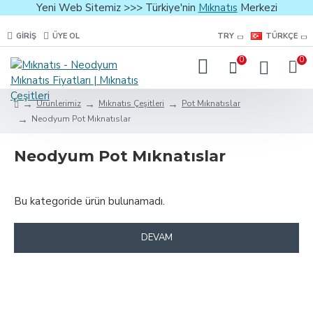
Yeni Web Sitemiz >>> Türkiye'nin
Mıknatıs
Merkezi
GIRIŞ
ÜYE OL
TRY
TÜRKÇE
0
0
Ürünlerimiz
Mıknatıs Çeşitleri
Pot Mıknatıslar
Neodyum Pot Mıknatıslar
Neodyum Pot Mıknatıslar
Bu kategoride ürün bulunamadı.
DEVAM