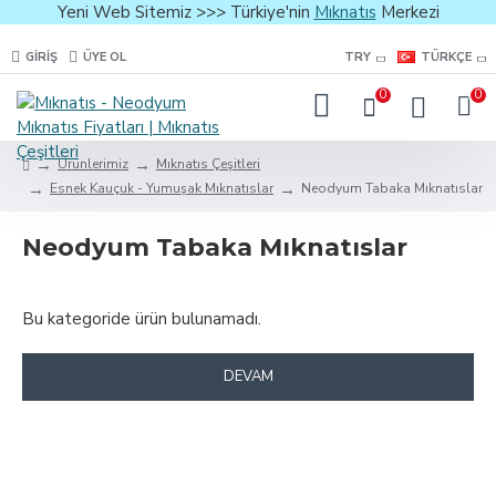
Yeni Web Sitemiz >>> Türkiye'nin
Mıknatıs
Merkezi
GIRIŞ
ÜYE OL
TRY
TÜRKÇE
0
0
Ürünlerimiz
Mıknatıs Çeşitleri
Esnek Kauçuk - Yumuşak Mıknatıslar
Neodyum Tabaka Mıknatıslar
Neodyum Tabaka Mıknatıslar
Bu kategoride ürün bulunamadı.
DEVAM