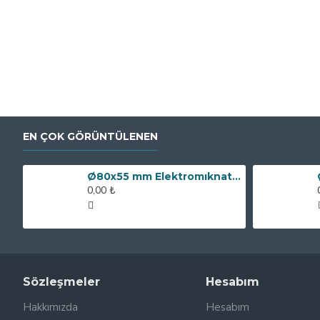
EN ÇOK GÖRÜNTÜLENEN
Ø80x55 mm Elektromıknatıs - 250 kg Çekim Gücü
0,00 ₺
Sözleşmeler
Hesabım
Hakkımızda
Hesabım