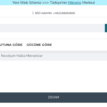
Yeni Web Sitemiz >>> Türkiye'nin
Mıknatıs
Merkezi
BIZI ARAYIN: +902166063605
UTUNA GÖRE
GÜCÜNE GÖRE
Neodyum Halka Mıknatıslar
DEVAM