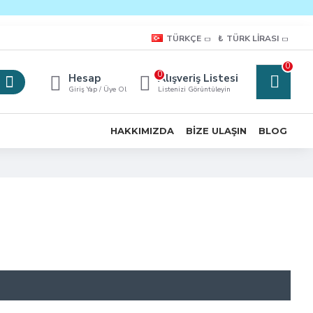
TÜRKÇE
₺
TÜRK LIRASI
0
0
Hesap
Alışveriş Listesi
Giriş Yap / Üye Ol
Listenizi Görüntüleyin
HAKKIMIZDA
BIZE ULAŞIN
BLOG