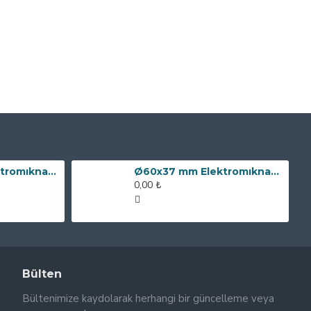
Ø80x60 mm Elektromıknatıs - 240 kg Çekim Gücü
Ø60x37 mm Elektromıknatıs - 100 kg Çekim Gücü
0,00 ₺
Bülten
Bültenimize kaydolarak herhangi bir güncelleme veya