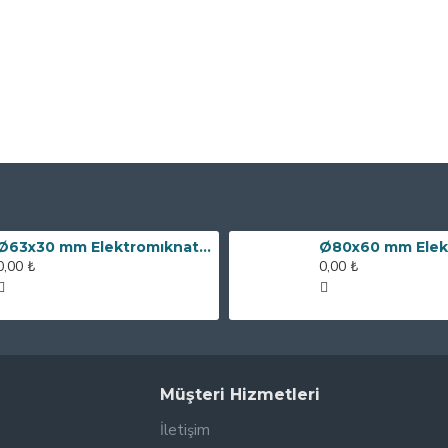
Ø63x30 mm Elektromıknatıs - 100 kg Çekim Gücü
0,00 ₺
0,00 ₺
Müşteri Hizmetleri
İletişim