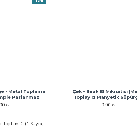
YENI
e - Metal Toplama
Çek - Bırak El Mıknatısı (M
omple Paslanmaz
Toplayıcı Manyetik Süpür
,00 ₺
0,00 ₺
ı, toplam: 2 (1 Sayfa)