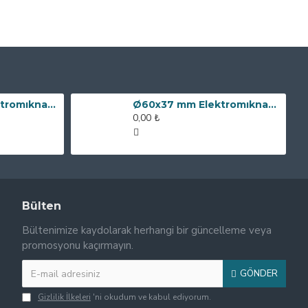
Ø80x60 mm Elektromıknatıs - 240 kg Çekim Gücü
Ø60x37 mm Elektromıknatıs - 100 kg Çekim Gücü
0,00 ₺
Bülten
Bültenimize kaydolarak herhangi bir güncelleme veya
promosyonu kaçırmayın.
GÖNDER
Gizlilik İlkeleri
'ni okudum ve kabul ediyorum.