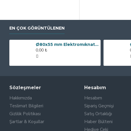
EN ÇOK GÖRÜNTÜLENEN
Ø80x55 mm Elektromıknatıs - 250 kg Çekim Gücü
0,00 ₺
Sözleşmeler
Hesabım
Hakkımızda
Hesabım
Teslimat Bilgileri
Sipariş Geçmişi
Gizlilik Politikası
Satış Ortaklığı
Şartlar & Koşullar
Haber Bülteni
Hediye Çeki