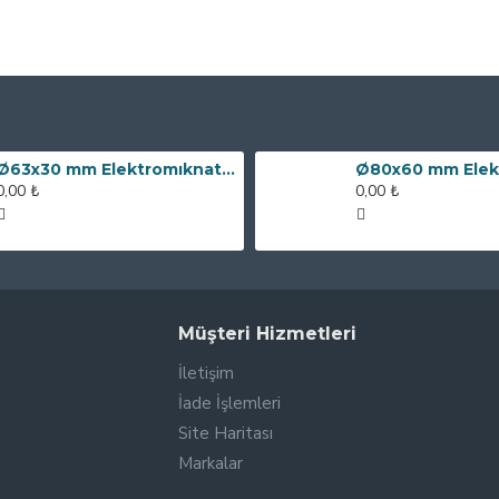
Ø63x30 mm Elektromıknatıs - 100 kg Çekim Gücü
0,00 ₺
0,00 ₺
Müşteri Hizmetleri
İletişim
İade İşlemleri
Site Haritası
Markalar