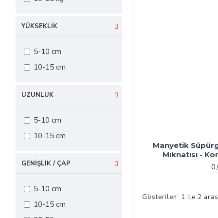
YÜKSEKLIK
5-10 cm
10-15 cm
UZUNLUK
5-10 cm
10-15 cm
Manyetik Süpürg
Mıknatısı - K
GENIŞLIK / ÇAP
0
5-10 cm
Gösterilen: 1 ile 2 aras
10-15 cm