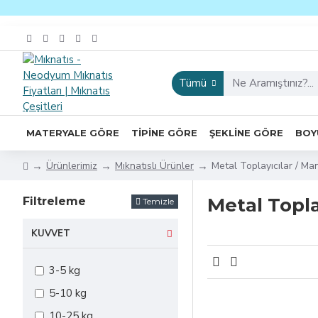
Tümü
MATERYALE GÖRE
TIPINE GÖRE
ŞEKLINE GÖRE
BOY
Ürünlerimiz
Mıknatıslı Ürünler
Metal Toplayıcılar / Ma
Metal Topla
Filtreleme
Temizle
KUVVET
3-5 kg
5-10 kg
10-25 kg