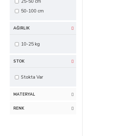
25-50 cm
50-100 cm
AĞIRLIK
10-25 kg
STOK
Stokta Var
MATERYAL
RENK