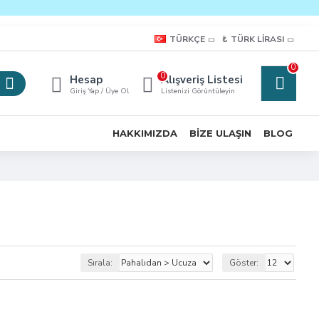
TÜRKÇE
₺
TÜRK LIRASI
0
0
Hesap
Alışveriş Listesi
Giriş Yap / Üye Ol
Listenizi Görüntüleyin
HAKKIMIZDA
BIZE ULAŞIN
BLOG
Sırala:
Göster: