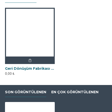
Geri Dönüşüm Fabrikası İçin Kolay Temizlenebilir Neodyum Elek Mıknatıs
0,00 ₺
SON GÖRÜNTÜLENEN
EN ÇOK GÖRÜNTÜLENEN