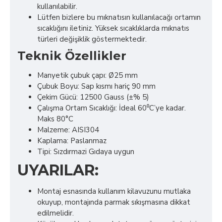
kullanılabilir.
Lütfen bizlere bu mıknatısın kullanılacağı ortamın
sıcaklığını iletiniz. Yüksek sıcaklıklarda mıknatıs
türleri değişiklik göstermektedir.
Teknik Özellikler
Manyetik çubuk çapı: Ø25 mm
Çubuk Boyu: Sap kısmı hariç 90 mm
Çekim Gücü: 12500 Gauss (±% 5)
Çalışma Ortam Sıcaklığı: İdeal 60⁰C’ye kadar.
Maks 80°C
Malzeme: AISI304
Kaplama: Paslanmaz
Tipi: Sızdırmazi Gıdaya uygun
UYARILAR:
Montaj esnasında kullanım kilavuzunu mutlaka
okuyup, montajında parmak sıkışmasına dikkat
edilmelidir.