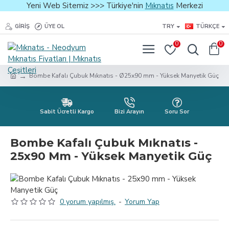
Yeni Web Sitemiz >>> Türkiye'nin
Mıknatıs
Merkezi
GIRIŞ
ÜYE OL
TRY
TÜRKÇE
0
0
Bombe Kafalı Çubuk Mıknatıs - Ø25x90 mm - Yüksek Manyetik Güç
Sabit Ücretli Kargo
Bizi Arayın
Soru Sor
Bombe Kafalı Çubuk Mıknatıs -
25x90 Mm - Yüksek Manyetik Güç
0 yorum yapılmış.
-
Yorum Yap