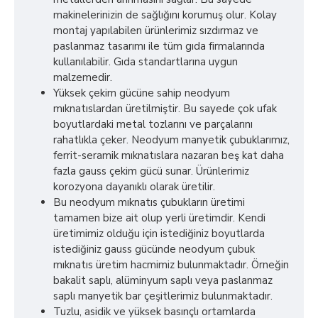
makinelerinizin de sağlığını korumuş olur. Kolay
montaj yapılabilen ürünlerimiz sızdırmaz ve
paslanmaz tasarımı ile tüm gıda firmalarında
kullanılabilir. Gıda standartlarına uygun
malzemedir.
Yüksek çekim gücüne sahip neodyum
mıknatıslardan üretilmiştir. Bu sayede çok ufak
boyutlardaki metal tozlarını ve parçalarını
rahatlıkla çeker. Neodyum manyetik çubuklarımız,
ferrit-seramik mıknatıslara nazaran beş kat daha
fazla gauss çekim gücü sunar. Ürünlerimiz
korozyona dayanıklı olarak üretilir.
Bu neodyum mıknatıs çubukların üretimi
tamamen bize ait olup yerli üretimdir. Kendi
üretimimiz olduğu için istediğiniz boyutlarda
istediğiniz gauss gücünde neodyum çubuk
mıknatıs üretim hacmimiz bulunmaktadır. Örneğin
bakalit saplı, alüminyum saplı veya paslanmaz
saplı manyetik bar çeşitlerimiz bulunmaktadır.
Tuzlu, asidik ve yüksek basınçlı ortamlarda