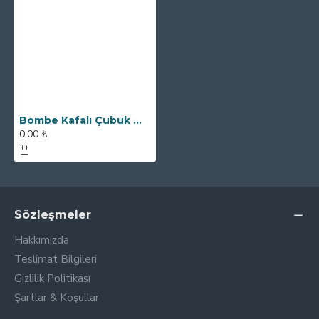
Bombe Kafalı Çubuk Mıknatıs - Ø25x90 mm - Yüksek Manyetik Güç
0,00 ₺
Sözleşmeler
Hakkımızda
Teslimat Bilgileri
Gizlilik Politikası
Şartlar & Koşullar