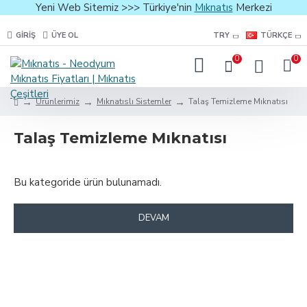
Yeni Web Sitemiz >>> Türkiye'nin
Mıknatıs
Merkezi
GIRIŞ
ÜYE OL
TRY
TÜRKÇE
0
0
Ürünlerimiz
Mıknatıslı Sistemler
Talaş Temizleme Mıknatısı
Talaş Temizleme Mıknatısı
Bu kategoride ürün bulunamadı.
DEVAM