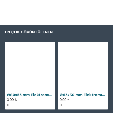
EN ÇOK GÖRÜNTÜLENEN
Ø80x55 mm Elektromıknatıs - 250 kg Çekim Gücü
Ø63x30 mm Elektromıknatıs - 100 kg Çekim Gücü
0,00 ₺
0,00 ₺