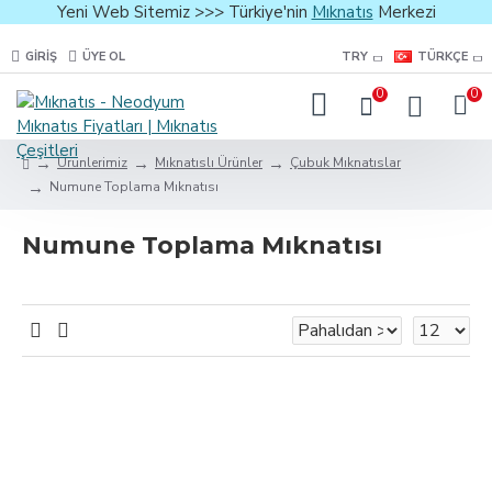
Yeni Web Sitemiz >>> Türkiye'nin
Mıknatıs
Merkezi
GIRIŞ
ÜYE OL
TRY
TÜRKÇE
0
0
Ürünlerimiz
Mıknatıslı Ürünler
Çubuk Mıknatıslar
Numune Toplama Mıknatısı
Numune Toplama Mıknatısı