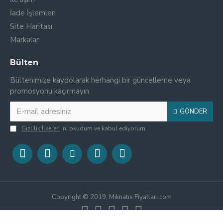
İade İşlemleri
Site Haritası
Markalar
Bülten
Bültenimize kaydolarak herhangi bir güncelleme veya
promosyonu kaçırmayın.
GÖNDER
Gizlilik İlkeleri
'ni okudum ve kabul ediyorum.
Copyright © 2019, Mıknatıs Fiyatları.com