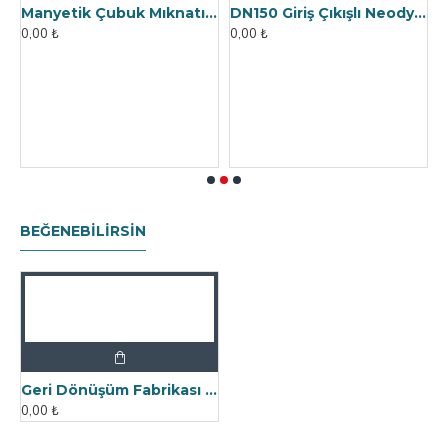
Manyetik Çubuk Mıknatıs Neodyum - 32x200 mm - Ekstra Korumalı
DN150 Giriş Çıkışlı Neodyum Füze Mıknatıs - Bullet Magnet
0,00 ₺
0,00 ₺
0
BEĞENEBILIRSIN
Geri Dönüşüm Fabrikası İçin Kolay Temizlenebilir Neodyum Elek Mıknatıs
0,00 ₺