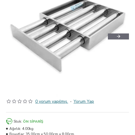
0 yorum yapılmış.
-
Yorum Yap
Stok:
ÖN SIPARIŞ
Ağırlık:
4.00kg
Boyutlar:
35.00cm x 50.00cm x 8.00cm