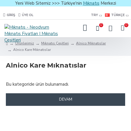
Yeni Web Sitemiz >>> Türkiye'nin
Mıknatıs
Merkezi
GIRIŞ
ÜYE OL
TRY
TÜRKÇE
0
0
Ürünlerimiz
Mıknatıs Çeşitleri
Alnico Mıknatıslar
Alnico Kare Mıknatıslar
Alnico Kare Mıknatıslar
Bu kategoride ürün bulunamadı.
DEVAM