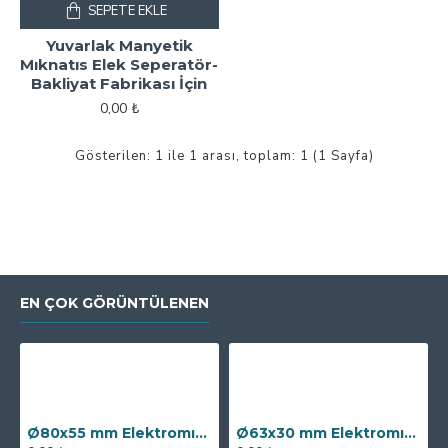
SEPETE EKLE
Yuvarlak Manyetik
Mıknatıs Elek Seperatör-
Bakliyat Fabrikası İçin
0,00 ₺
Gösterilen: 1 ile 1 arası, toplam: 1 (1 Sayfa)
EN ÇOK GÖRÜNTÜLENEN
Ø80x55 mm Elektromıknatıs - 250 kg Çekim Gücü
Ø63x30 mm Elektromıknatıs - 100 kg Çekim Gücü