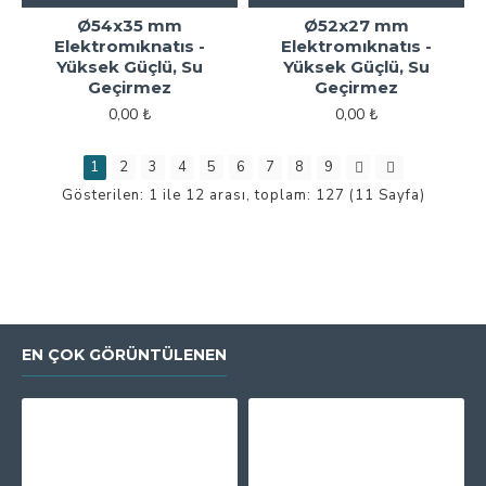
Ø54x35 mm
Ø52x27 mm
Elektromıknatıs -
Elektromıknatıs -
Yüksek Güçlü, Su
Yüksek Güçlü, Su
Geçirmez
Geçirmez
0,00 ₺
0,00 ₺
1
2
3
4
5
6
7
8
9
Gösterilen: 1 ile 12 arası, toplam: 127 (11 Sayfa)
EN ÇOK GÖRÜNTÜLENEN