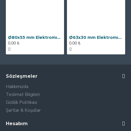
Ø80x55 mm Elektromıknatıs - 250 kg Çekim Gücü
Ø63x30 mm Elektromıknatıs - 100 kg Çekim Gücü
0,00 ₺
0,00 ₺
Sözleşmeler
Hakkımızda
Teslimat Bilgileri
Gizlilik Politikası
Şartlar & Koşullar
Hesabım