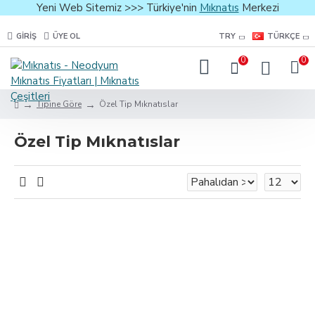
Yeni Web Sitemiz >>> Türkiye'nin
Mıknatıs
Merkezi
GIRIŞ
ÜYE OL
TRY
TÜRKÇE
0
0
Tipine Göre
Özel Tip Mıknatıslar
Özel Tip Mıknatıslar