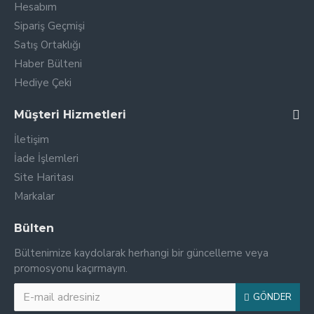
Hesabım
Sipariş Geçmişi
Satış Ortaklığı
Haber Bülteni
Hediye Çeki
Müşteri Hizmetleri
İletişim
İade İşlemleri
Site Haritası
Markalar
Bülten
Bültenimize kaydolarak herhangi bir güncelleme veya
promosyonu kaçırmayın.
GÖNDER