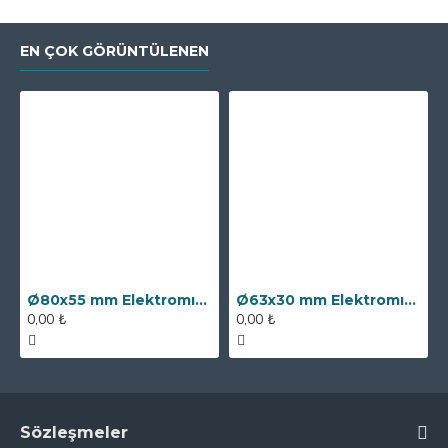
EN ÇOK GÖRÜNTÜLENEN
Ø80x55 mm Elektromıknatıs - 250 kg Çekim Gücü
Ø63x30 mm Elektromıknatıs - 100 kg Çekim Gücü
0,00 ₺
0,00 ₺
Sözleşmeler