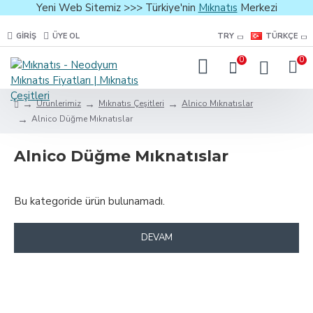
Yeni Web Sitemiz >>> Türkiye'nin
Mıknatıs
Merkezi
GIRIŞ
ÜYE OL
TRY
TÜRKÇE
0
0
Ürünlerimiz
Mıknatıs Çeşitleri
Alnico Mıknatıslar
Alnico Düğme Mıknatıslar
Alnico Düğme Mıknatıslar
Bu kategoride ürün bulunamadı.
DEVAM