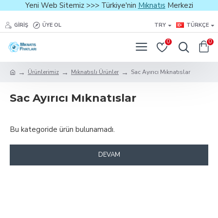
Yeni Web Sitemiz >>> Türkiye'nin
Mıknatıs
Merkezi
GIRIŞ
ÜYE OL
TRY
TÜRKÇE
0
0
Ürünlerimiz
Mıknatıslı Ürünler
Sac Ayırıcı Mıknatıslar
Sac Ayırıcı Mıknatıslar
Bu kategoride ürün bulunamadı.
DEVAM