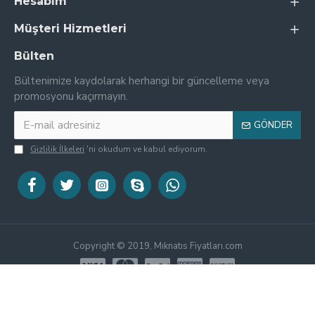
Hesabım
Müşteri Hizmetleri
Bülten
Bültenimize kaydolarak herhangi bir güncelleme veya
promosyonu kaçırmayın.
GÖNDER
Gizlilik İlkeleri
'ni okudum ve kabul ediyorum.
Copyright © 2019, Mıknatıs Fiyatları.com
gauss ölçümü