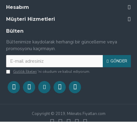
Hesabım
Müşteri Hizmetleri
Bülten
Bültenimize kaydolarak herhangi bir güncelleme veya
promosyonu kaçırmayın.
GÖNDER
Gizlilik İlkeleri
'ni okudum ve kabul ediyorum.
Copyright © 2019, Mıknatıs Fiyatları.com