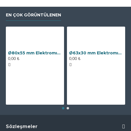
EN ÇOK GÖRÜNTÜLENEN
Ø80x55 mm Elektromıknatıs - 250 kg Çekim Gücü
Ø63x30 mm Elektromıknatıs - 100 kg Çekim Gücü
0,00 ₺
0,00 ₺
Sözleşmeler