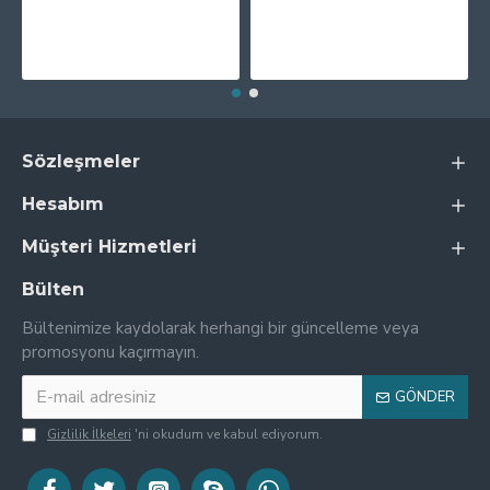
Sözleşmeler
Hesabım
Müşteri Hizmetleri
Bülten
Bültenimize kaydolarak herhangi bir güncelleme veya
promosyonu kaçırmayın.
GÖNDER
Gizlilik İlkeleri
'ni okudum ve kabul ediyorum.