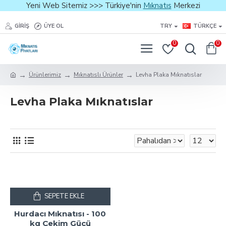
Yeni Web Sitemiz >>> Türkiye'nin
Mıknatıs
Merkezi
GIRIŞ
ÜYE OL
TRY
TÜRKÇE
0
0
Ürünlerimiz
Mıknatıslı Ürünler
Levha Plaka Mıknatıslar
Levha Plaka Mıknatıslar
SEPETE EKLE
Hurdacı Mıknatısı - 100
kg Çekim Gücü