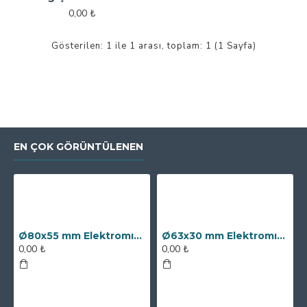
0,00 ₺
Gösterilen: 1 ile 1 arası, toplam: 1 (1 Sayfa)
EN ÇOK GÖRÜNTÜLENEN
Ø80x55 mm Elektromıknatıs - 250 kg Çekim Gücü
Ø63x30 mm Elektromıknatıs - 100 kg Çekim Gücü
0,00 ₺
0,00 ₺