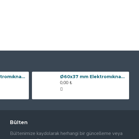
Ø80x60 mm Elektromıknatıs - 240 kg Çekim Gücü
Ø60x37 mm Elektromıknatıs - 100 kg Çekim Gücü
0,00 ₺
Bülten
Bültenimize kaydolarak herhangi bir güncelleme veya