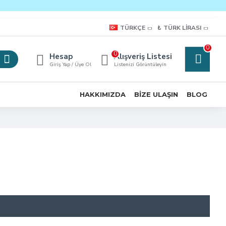
TÜRKÇE
₺
TÜRK LIRASI
0
0
Hesap
Alışveriş Listesi
Giriş Yap / Üye Ol
Listenizi Görüntüleyin
HAKKIMIZDA
BIZE ULAŞIN
BLOG