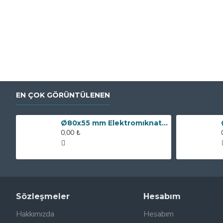
EN ÇOK GÖRÜNTÜLENEN
Ø80x55 mm Elektromıknatıs - 250 kg Çekim Gücü
0,00 ₺
Sözleşmeler
Hesabım
Hakkımızda
Hesabım