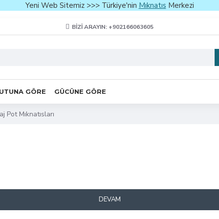
Yeni Web Sitemiz >>> Türkiye'nin
Mıknatıs
Merkezi
BIZI ARAYIN: +902166063605
UTUNA GÖRE
GÜCÜNE GÖRE
j Pot Mıknatısları
DEVAM