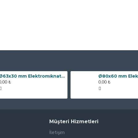
Ø63x30 mm Elektromıknatıs - 100 kg Çekim Gücü
0,00 ₺
0,00 ₺
Müşteri Hizmetleri
İletişim