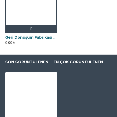
Geri Dönüşüm Fabrikası İçin Kolay Temizlenebilir Neodyum Elek Mıknatıs
0,00 ₺
SON GÖRÜNTÜLENEN
EN ÇOK GÖRÜNTÜLENEN