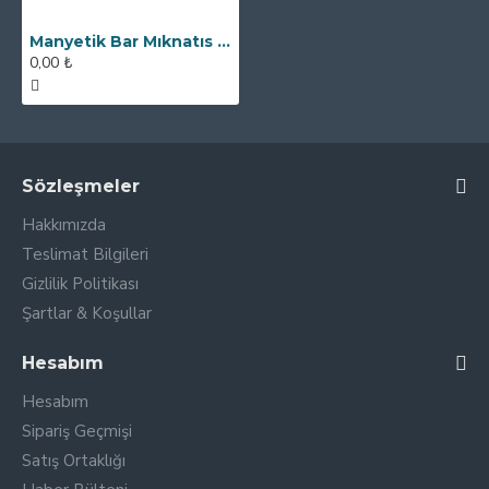
Manyetik Bar Mıknatıs - 25x150 mm - Bombe Kafalı
0,00 ₺
Sözleşmeler
Hakkımızda
Teslimat Bilgileri
Gizlilik Politikası
Şartlar & Koşullar
Hesabım
Hesabım
Sipariş Geçmişi
Satış Ortaklığı