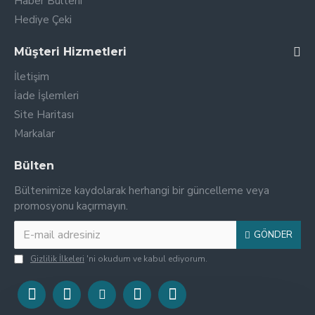
Haber Bülteni
Hediye Çeki
Müşteri Hizmetleri
İletişim
İade İşlemleri
Site Haritası
Markalar
Bülten
Bültenimize kaydolarak herhangi bir güncelleme veya
promosyonu kaçırmayın.
GÖNDER
Gizlilik İlkeleri
'ni okudum ve kabul ediyorum.