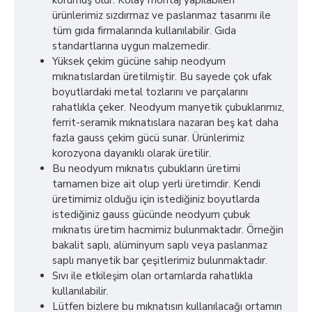
korumuş olur. Kolay montaj yapılabilen
ürünlerimiz sızdırmaz ve paslanmaz tasarımı ile
tüm gıda firmalarında kullanılabilir. Gıda
standartlarına uygun malzemedir.
Yüksek çekim gücüne sahip neodyum
mıknatıslardan üretilmiştir. Bu sayede çok ufak
boyutlardaki metal tozlarını ve parçalarını
rahatlıkla çeker. Neodyum manyetik çubuklarımız,
ferrit-seramik mıknatıslara nazaran beş kat daha
fazla gauss çekim gücü sunar. Ürünlerimiz
korozyona dayanıklı olarak üretilir.
Bu neodyum mıknatıs çubukların üretimi
tamamen bize ait olup yerli üretimdir. Kendi
üretimimiz olduğu için istediğiniz boyutlarda
istediğiniz gauss gücünde neodyum çubuk
mıknatıs üretim hacmimiz bulunmaktadır. Örneğin
bakalit saplı, alüminyum saplı veya paslanmaz
saplı manyetik bar çeşitlerimiz bulunmaktadır.
Sıvı ile etkileşim olan ortamlarda rahatlıkla
kullanılabilir.
Lütfen bizlere bu mıknatısın kullanılacağı ortamın