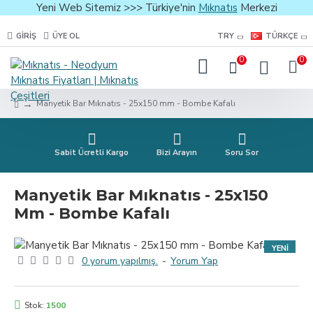
Yeni Web Sitemiz >>> Türkiye'nin
Mıknatıs
Merkezi
GIRIŞ
ÜYE OL
TRY
TÜRKÇE
0
0
Manyetik Bar Mıknatıs - 25x150 mm - Bombe Kafalı
Sabit Ücretli Kargo
Bizi Arayın
Soru Sor
Manyetik Bar Mıknatıs - 25x150
Mm - Bombe Kafalı
YENI
0 yorum yapılmış.
-
Yorum Yap
Stok:
1500