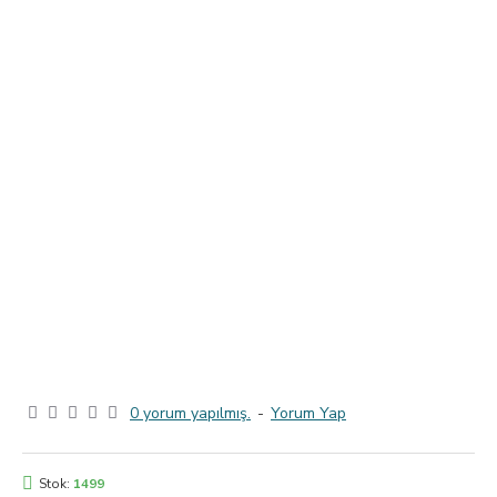
0 yorum yapılmış.
-
Yorum Yap
Stok:
1499