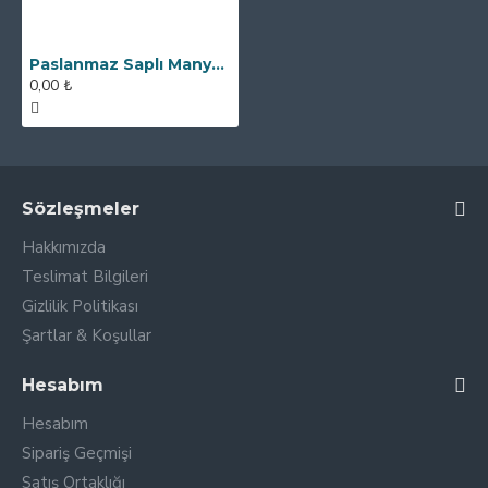
Paslanmaz Saplı Manyetik Çubuk Mıknatıs - 25x140 mm - Yüksek Gauss Gücü
0,00 ₺
Sözleşmeler
Hakkımızda
Teslimat Bilgileri
Gizlilik Politikası
Şartlar & Koşullar
Hesabım
Hesabım
Sipariş Geçmişi
Satış Ortaklığı