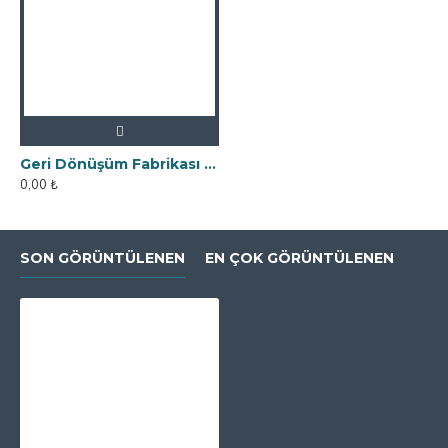
Geri Dönüşüm Fabrikası İçin Kolay Temizlenebilir Neodyum Elek Mıknatıs
0,00 ₺
SON GÖRÜNTÜLENEN
EN ÇOK GÖRÜNTÜLENEN