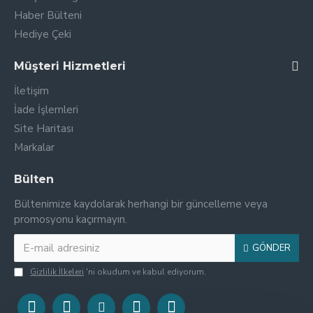
Haber Bülteni
Hediye Çeki
Müşteri Hizmetleri
İletişim
İade İşlemleri
Site Haritası
Markalar
Bülten
Bültenimize kaydolarak herhangi bir güncelleme veya
promosyonu kaçırmayın.
GÖNDER
Gizlilik İlkeleri
'ni okudum ve kabul ediyorum.