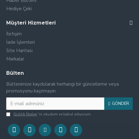
Haber Bülteni
Hediye Çeki
Müşteri Hizmetleri
İletişim
İade İşlemleri
Site Haritası
Markalar
Bülten
Bültenimize kaydolarak herhangi bir güncelleme veya
promosyonu kaçırmayın.
GÖNDER
Gizlilik İlkeleri
'ni okudum ve kabul ediyorum.