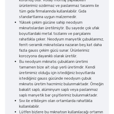
korumuş olur. Kolay montaj yapılabilen
ürünlerimiz sızdırmaz ve paslanmaz tasarımı ile
tüm gıda firmalarında kullanılabilir. Gıda
standartlarına uygun malzemedir.
Yüksek çekim gücüne sahip neodyum
mıknatıslardan üretilmiştir. Bu sayede çok ufak
boyutlardaki metal tozlarını ve parçalarını
rahatlıkla çeker. Neodyum manyetik çubuklarımız,
ferrit-seramik mıknatıslara nazaran beş kat daha
fazla gauss çekim gücü sunar. Ürünlerimiz
korozyona dayanıklı olarak üretilir.
Bu neodyum mıknatıs çubukların üretimi
tamamen bize ait olup yerli üretimdir. Kendi
üretimimiz olduğu için istediğiniz boyutlarda
istediğiniz gauss gücünde neodyum çubuk
mıknatıs üretim hacmimiz bulunmaktadır. Örneğin
bakalit saplı, alüminyum saplı veya paslanmaz
saplı manyetik bar çeşitlerimiz bulunmaktadır.
Sıvı ile etkileşim olan ortamlarda rahatlıkla
kullanılabilir.
Lütfen bizlere bu mıknatısın kullanılacağı ortamın