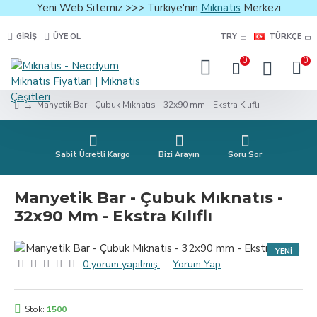
Yeni Web Sitemiz >>> Türkiye'nin
Mıknatıs
Merkezi
GIRIŞ
ÜYE OL
TRY
TÜRKÇE
0
0
Manyetik Bar - Çubuk Mıknatıs - 32x90 mm - Ekstra Kılıflı
Sabit Ücretli Kargo
Bizi Arayın
Soru Sor
Manyetik Bar - Çubuk Mıknatıs -
32x90 Mm - Ekstra Kılıflı
YENI
0 yorum yapılmış.
-
Yorum Yap
Stok:
1500