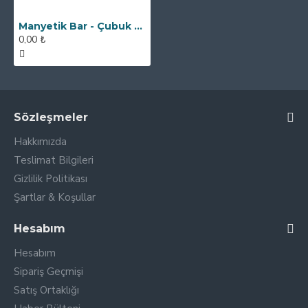
Manyetik Bar - Çubuk Mıknatıs - 32x90 mm - Ekstra Kılıflı
0,00 ₺
Sözleşmeler
Hakkımızda
Teslimat Bilgileri
Gizlilik Politikası
Şartlar & Koşullar
Hesabım
Hesabım
Sipariş Geçmişi
Satış Ortaklığı