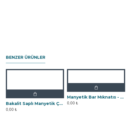
BENZER ÜRÜNLER
Manyetik Bar Mıknatıs - 25x150 mm - 12500 Gauss
0,00 ₺
ik Güç
Bakalit Saplı Manyetik Çubuk Mıknatıs - Ø25x140 mm - Yüksek Gauss Gücü
0,00 ₺