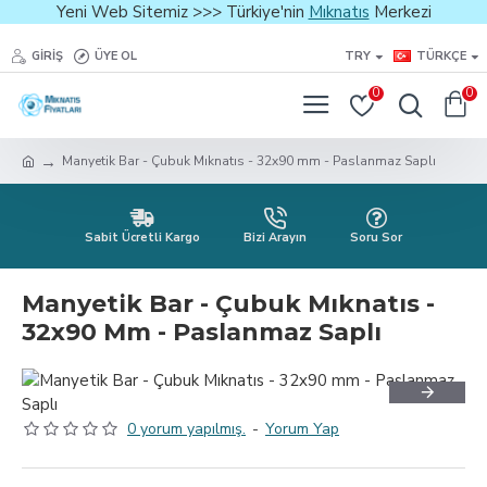
Yeni Web Sitemiz >>> Türkiye'nin
Mıknatıs
Merkezi
GIRIŞ
ÜYE OL
TRY
TÜRKÇE
0
0
Manyetik Bar - Çubuk Mıknatıs - 32x90 mm - Paslanmaz Saplı
Sabit Ücretli Kargo
Bizi Arayın
Soru Sor
Manyetik Bar - Çubuk Mıknatıs -
32x90 Mm - Paslanmaz Saplı
0 yorum yapılmış.
-
Yorum Yap