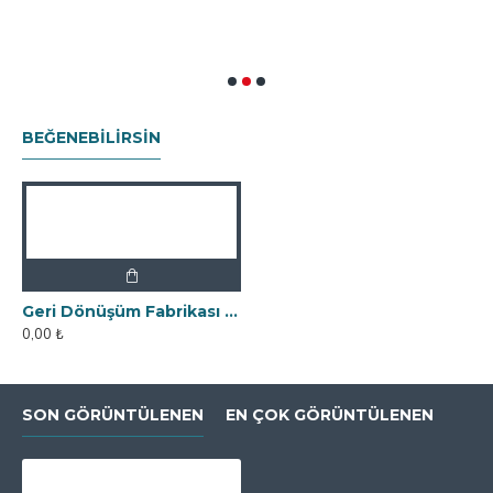
0
BEĞENEBILIRSIN
Geri Dönüşüm Fabrikası İçin Kolay Temizlenebilir Neodyum Elek Mıknatıs
0,00 ₺
SON GÖRÜNTÜLENEN
EN ÇOK GÖRÜNTÜLENEN