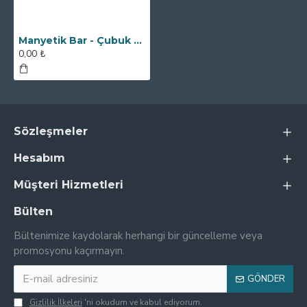
Manyetik Bar - Çubuk Mıknatıs - 32x90 mm - Paslanmaz Saplı
0,00 ₺
Sözleşmeler
Hesabım
Müşteri Hizmetleri
Bülten
Bültenimize kaydolarak herhangi bir güncelleme veya
promosyonu kaçırmayın.
GÖNDER
Gizlilik İlkeleri
'ni okudum ve kabul ediyorum.