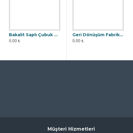
Bakalit Saplı Çubuk Mıknatıs - Ø25x90 mm - 10.000 Gauss Manyetik Güç
Bakalit Saplı Manyetik Çubuk Mıknatıs - Ø25x140 mm - Yüksek Gauss Gücü
Geri Dönüşüm Fabrikası İçin Kolay Temizlenebilir Neodyum Elek Mıknatıs
0,00 ₺
0,00 ₺
0,00 ₺
Müşteri Hizmetleri