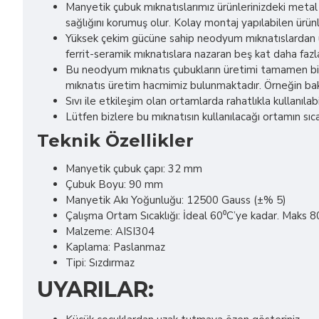
Manyetik çubuk mıknatıslarımız ürünlerinizdeki metal p
sağlığını korumuş olur. Kolay montaj yapılabilen ürün
Yüksek çekim gücüne sahip neodyum mıknatıslardan üre
ferrit-seramik mıknatıslara nazaran beş kat daha fazla
Bu neodyum mıknatıs çubukların üretimi tamamen bize
mıknatıs üretim hacmimiz bulunmaktadır. Örneğin baka
Sıvı ile etkileşim olan ortamlarda rahatlıkla kullanılabil
Lütfen bizlere bu mıknatısın kullanılacağı ortamın sıcakl
Teknik Özellikler
Manyetik çubuk çapı: 32 mm
Çubuk Boyu: 90 mm
Manyetik Akı Yoğunluğu: 12500 Gauss (±% 5)
Çalışma Ortam Sıcaklığı: İdeal 60⁰C’ye kadar. Maks 
Malzeme: AISI304
Kaplama: Paslanmaz
Tipi: Sızdırmaz
UYARILAR: