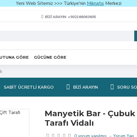
Yeni Web Sitemiz >>> Türkiye'nin
Mıknatıs
Merkezi
BIZI ARAYIN: +902166063605
UTUNA GÖRE
GÜCÜNE GÖRE
lı
SABIT ÜCRETLI KARGO
BIZI ARAYIN
SORU S
Manyetik Bar - Çubuk 
Tarafı Vidalı
0 yorum yapılmış.
-
Yorum Yap