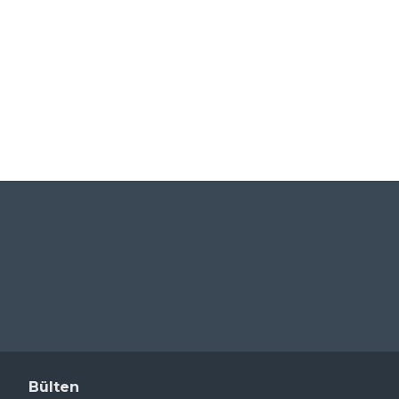
Manyetik Bar Mıknatıs - 25x150 mm - 12500 Gauss
Manyetik Bar - Çubuk Mıknatıs - 32x90 mm - 12500 Gauss Gücü
0,00 ₺
0,00 ₺
Bülten