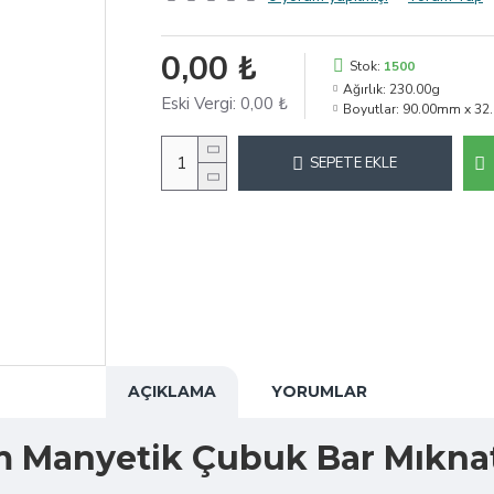
0,00 ₺
Stok:
1500
Ağırlık:
230.00g
Eski Vergi:
0,00 ₺
Boyutlar:
90.00mm x 32
SEPETE EKLE
AÇIKLAMA
YORUMLAR
um Manyetik Çubuk Bar Mıkna