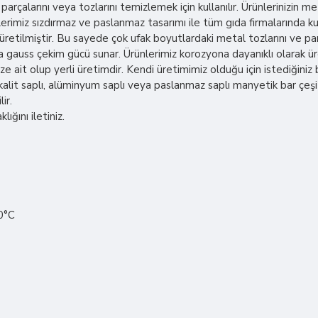
arçalarını veya tozlarını temizlemek için kullanılır. Ürünlerinizin 
lerimiz sızdırmaz ve paslanmaz tasarımı ile tüm gıda firmalarında ku
tilmiştir. Bu sayede çok ufak boyutlardaki metal tozlarını ve par
 gauss çekim gücü sunar. Ürünlerimiz korozyona dayanıklı olarak üre
 ait olup yerli üretimdir. Kendi üretimimiz olduğu için istediğin
lit saplı, alüminyum saplı veya paslanmaz saplı manyetik bar çeşi
ir.
ığını iletiniz.
80°C