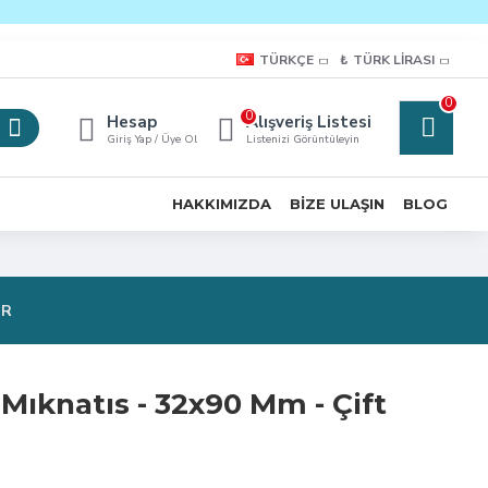
TÜRKÇE
₺
TÜRK LIRASI
0
0
Hesap
Alışveriş Listesi
Giriş Yap / Üye Ol
Listenizi Görüntüleyin
HAKKIMIZDA
BIZE ULAŞIN
BLOG
OR
Mıknatıs - 32x90 Mm - Çift