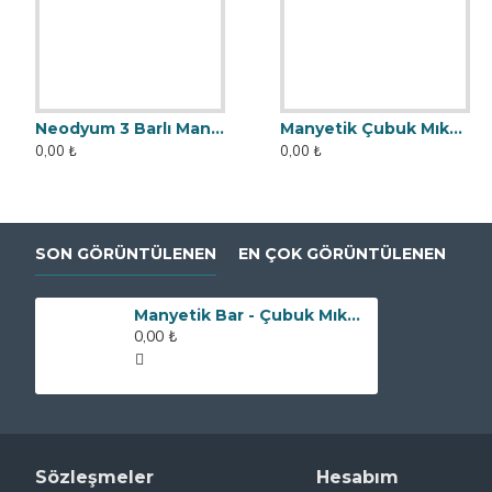
Neodyum 3 Barlı Manyetik Elek Mıknatıs Seperatör
Manyetik Çubuk Mıknatıs - 25x140 mm - 10.000 Gauss Gücü
0,00 ₺
0,00 ₺
SON GÖRÜNTÜLENEN
EN ÇOK GÖRÜNTÜLENEN
Manyetik Bar - Çubuk Mıknatıs - 32x90 mm - Çift Tarafı Vidalı
0,00 ₺
Sözleşmeler
Hesabım