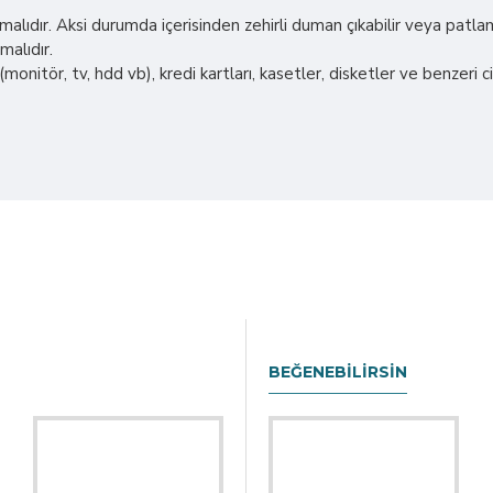
ıdır. Aksi durumda içerisinden zehirli duman çıkabilir veya patlam
malıdır.
onitör, tv, hdd vb), kredi kartları, kasetler, disketler ve benzeri c
BEĞENEBILIRSIN