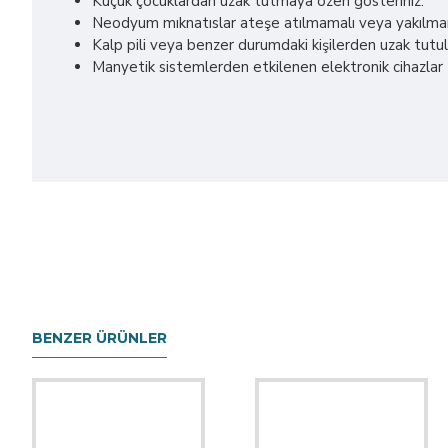
Küçük çocuklardan uzak tutmaya özen gösteriniz.
Neodyum mıknatıslar ateşe atılmamalı veya yakılmamal
Kalp pili veya benzer durumdaki kişilerden uzak tutul
Manyetik sistemlerden etkilenen elektronik cihazlar (m
BENZER ÜRÜNLER