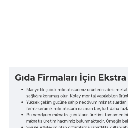
Gıda Firmaları İçin Ekst
Manyetik çubuk mıknatıslarımız ürünlerinizdeki metal p
sağlığını korumuş olur. Kolay montaj yapılabilen ürün
Yüksek çekim gücüne sahip neodyum mıknatıslardan üre
ferrit-seramik mıknatıslara nazaran beş kat daha fazla
Bu neodyum mıknatıs çubukların üretimi tamamen bize
mıknatıs üretim hacmimiz bulunmaktadır. Örneğin baka
Sıvı ile etkileşim olan ortamlarda rahatlıkla kullanılabil