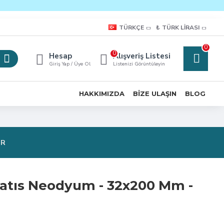
TÜRKÇE
₺
TÜRK LIRASI
0
0
Hesap
Alışveriş Listesi
Giriş Yap / Üye Ol
Listenizi Görüntüleyin
HAKKIMIZDA
BIZE ULAŞIN
BLOG
OR
atıs Neodyum - 32x200 Mm -