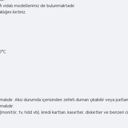
rafı vidalı modellerimiz de bulunmaktadır.
ığını iletiniz.
80°C
ıdır. Aksi durumda içerisinden zehirli duman çıkabilir veya patlam
malıdır.
onitör, tv, hdd vb), kredi kartları, kasetler, disketler ve benzeri c