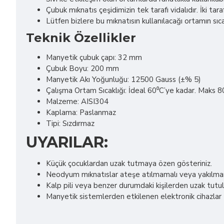
Çubuk mıknatıs çeşidimizin tek tarafı vidalıdır. İki ta
Lütfen bizlere bu mıknatısın kullanılacağı ortamın sıcakl
Teknik Özellikler
Manyetik çubuk çapı: 32 mm
Çubuk Boyu: 200 mm
Manyetik Akı Yoğunluğu: 12500 Gauss (±% 5)
Çalışma Ortam Sıcaklığı: İdeal 60⁰C’ye kadar. Maks 
Malzeme: AISI304
Kaplama: Paslanmaz
Tipi: Sızdırmaz
UYARILAR:
Küçük çocuklardan uzak tutmaya özen gösteriniz.
Neodyum mıknatıslar ateşe atılmamalı veya yakılmamal
Kalp pili veya benzer durumdaki kişilerden uzak tutul
Manyetik sistemlerden etkilenen elektronik cihazlar (m