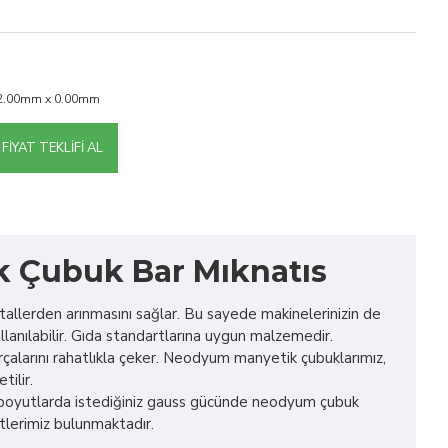
2.00mm x 0.00mm
FIYAT TEKLIFI AL
k Çubuk Bar Mıknatıs
metallerden arınmasını sağlar. Bu sayede makinelerinizin de
llanılabilir. Gıda standartlarına uygun malzemedir.
çalarını rahatlıkla çeker. Neodyum manyetik çubuklarımız,
tilir.
iz boyutlarda istediğiniz gauss gücünde neodyum çubuk
tlerimiz bulunmaktadır.