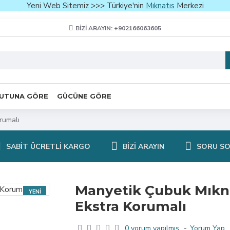
Yeni Web Sitemiz >>> Türkiye'nin
Mıknatıs
Merkezi
BIZI ARAYIN: +902166063605
UTUNA GÖRE
GÜCÜNE GÖRE
rumalı
SABIT ÜCRETLI KARGO
BIZI ARAYIN
SORU S
Manyetik Çubuk Mıkn
YENI
Ekstra Korumalı
0 yorum yapılmış.
-
Yorum Yap