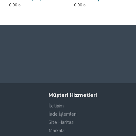
0,00 ₺
0,00 ₺
0,00 ₺
Müşteri Hizmetleri
İletişim
İade İşlemleri
Site Haritası
Markalar