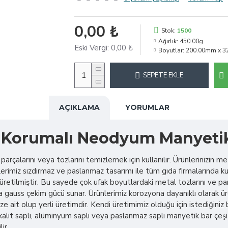
0,00 ₺
Stok:
1500
Ağırlık:
450.00g
Eski Vergi:
0,00 ₺
Boyutlar:
200.00mm x 3
SEPETE EKLE
AÇIKLAMA
YORUMLAR
ra Korumalı Neodyum Manyeti
arçalarını veya tozlarını temizlemek için kullanılır. Ürünlerinizin 
lerimiz sızdırmaz ve paslanmaz tasarımı ile tüm gıda firmalarında ku
tilmiştir. Bu sayede çok ufak boyutlardaki metal tozlarını ve par
 gauss çekim gücü sunar. Ürünlerimiz korozyona dayanıklı olarak üre
 ait olup yerli üretimdir. Kendi üretimimiz olduğu için istediğin
lit saplı, alüminyum saplı veya paslanmaz saplı manyetik bar çeşi
ir.