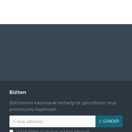
0,00 ₺
0,00 ₺
Bülten
Bültenimize kaydolarak herhangi bir güncelleme veya
promosyonu kaçırmayın.
GÖNDER
Gizlilik İlkeleri
'ni okudum ve kabul ediyorum.