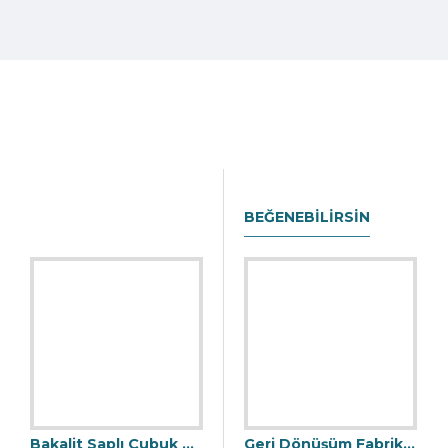
BEĞENEBILIRSIN
Bakalit Saplı Çubuk Mıknatıs - Ø25x90 mm - 10.000 Gauss Manyetik Güç
Bakalit Saplı Manyetik Çubuk Mıknatıs - Ø25x140 mm - Yüksek Gauss Gücü
Geri Dönüşüm Fabrikası İçin Kolay Temizlenebilir Neodyum Elek Mıknatıs