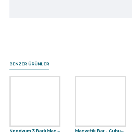
BENZER ÜRÜNLER
Neodyum 3 Barlı Manyetik Elek Mıknatıs Seperatör
Manyetik Bar - Çubuk Mıknatıs - 25x90 mm - 10.000 Gauss Gücü