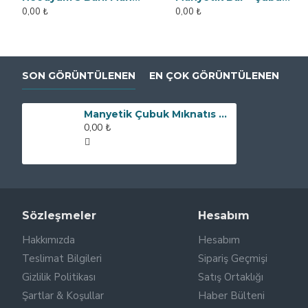
0,00 ₺
0,00 ₺
SON GÖRÜNTÜLENEN
EN ÇOK GÖRÜNTÜLENEN
Manyetik Çubuk Mıknatıs Neodyum - 32x200 mm - Ekstra Korumalı
0,00 ₺
Sözleşmeler
Hesabım
Hakkımızda
Hesabım
Teslimat Bilgileri
Sipariş Geçmişi
Gizlilik Politikası
Satış Ortaklığı
Şartlar & Koşullar
Haber Bülteni