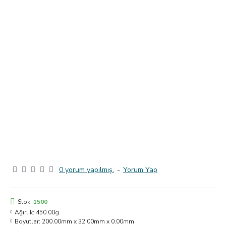
0 yorum yapılmış.
-
Yorum Yap
Stok:
1500
Ağırlık:
450.00g
Boyutlar:
200.00mm x 32.00mm x 0.00mm