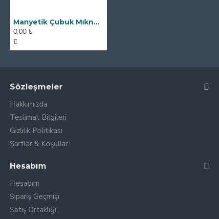
Manyetik Çubuk Mıknatıs Neodyum - 32x200 mm - Bakalit Saplı
0,00 ₺
Sözleşmeler
Hakkımızda
Teslimat Bilgileri
Gizlilik Politikası
Şartlar & Koşullar
Hesabım
Hesabım
Sipariş Geçmişi
Satış Ortaklığı