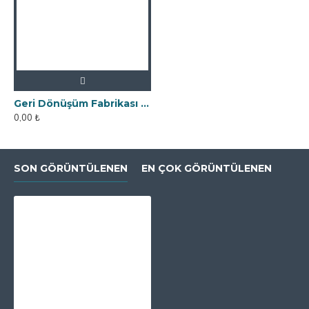
Geri Dönüşüm Fabrikası İçin Kolay Temizlenebilir Neodyum Elek Mıknatıs
0,00 ₺
SON GÖRÜNTÜLENEN
EN ÇOK GÖRÜNTÜLENEN