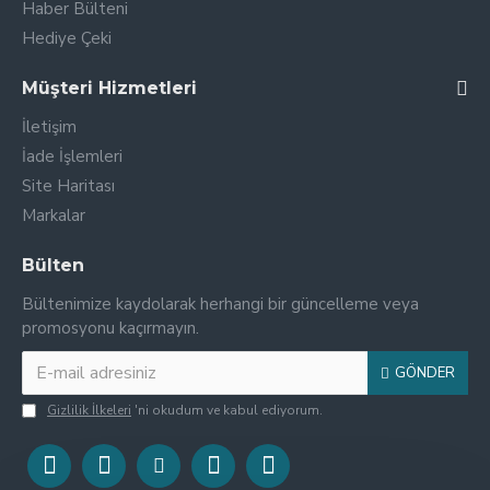
Haber Bülteni
Hediye Çeki
Müşteri Hizmetleri
İletişim
İade İşlemleri
Site Haritası
Markalar
Bülten
Bültenimize kaydolarak herhangi bir güncelleme veya
promosyonu kaçırmayın.
GÖNDER
Gizlilik İlkeleri
'ni okudum ve kabul ediyorum.