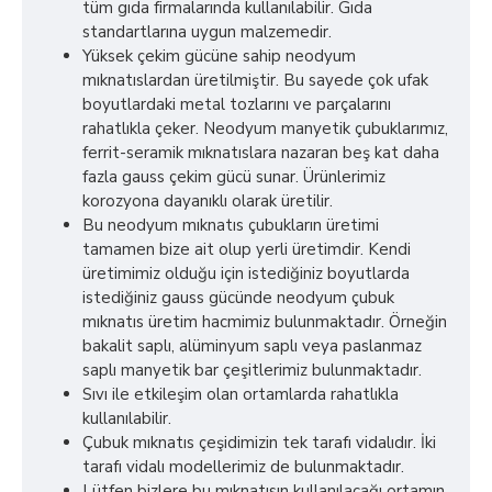
tüm gıda firmalarında kullanılabilir. Gıda
standartlarına uygun malzemedir.
Yüksek çekim gücüne sahip neodyum
mıknatıslardan üretilmiştir. Bu sayede çok ufak
boyutlardaki metal tozlarını ve parçalarını
rahatlıkla çeker. Neodyum manyetik çubuklarımız,
ferrit-seramik mıknatıslara nazaran beş kat daha
fazla gauss çekim gücü sunar. Ürünlerimiz
korozyona dayanıklı olarak üretilir.
Bu neodyum mıknatıs çubukların üretimi
tamamen bize ait olup yerli üretimdir. Kendi
üretimimiz olduğu için istediğiniz boyutlarda
istediğiniz gauss gücünde neodyum çubuk
mıknatıs üretim hacmimiz bulunmaktadır. Örneğin
bakalit saplı, alüminyum saplı veya paslanmaz
saplı manyetik bar çeşitlerimiz bulunmaktadır.
Sıvı ile etkileşim olan ortamlarda rahatlıkla
kullanılabilir.
Çubuk mıknatıs çeşidimizin tek tarafı vidalıdır. İki
tarafı vidalı modellerimiz de bulunmaktadır.
Lütfen bizlere bu mıknatısın kullanılacağı ortamın