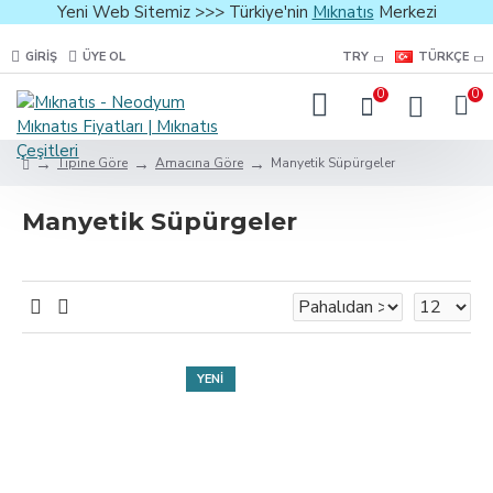
Yeni Web Sitemiz >>> Türkiye'nin
Mıknatıs
Merkezi
GIRIŞ
ÜYE OL
TRY
TÜRKÇE
0
0
Tipine Göre
Amacına Göre
Manyetik Süpürgeler
Manyetik Süpürgeler
YENI