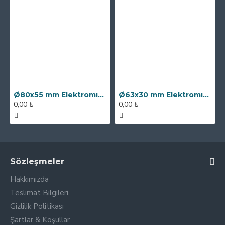
Ø80x55 mm Elektromıknatıs - 250 kg Çekim Gücü
Ø63x30 mm Elektromıknatıs - 100 kg Çekim Gücü
0,00 ₺
0,00 ₺
Sözleşmeler
Hakkımızda
Teslimat Bilgileri
Gizlilik Politikası
Şartlar & Koşullar