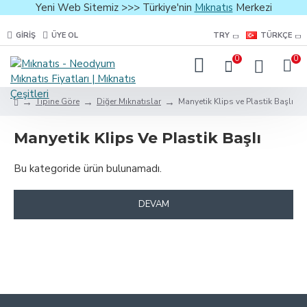
Yeni Web Sitemiz >>> Türkiye'nin
Mıknatıs
Merkezi
GIRIŞ
ÜYE OL
TRY
TÜRKÇE
0
0
Tipine Göre
Diğer Mıknatıslar
Manyetik Klips ve Plastik Başlı
Manyetik Klips Ve Plastik Başlı
Bu kategoride ürün bulunamadı.
DEVAM