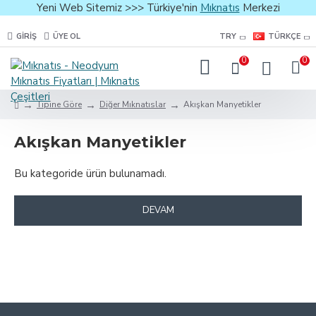
Yeni Web Sitemiz >>> Türkiye'nin
Mıknatıs
Merkezi
GIRIŞ
ÜYE OL
TRY
TÜRKÇE
0
0
Tipine Göre
Diğer Mıknatıslar
Akışkan Manyetikler
Akışkan Manyetikler
Bu kategoride ürün bulunamadı.
DEVAM