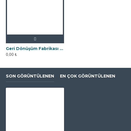
Geri Dönüşüm Fabrikası İçin Kolay Temizlenebilir Neodyum Elek Mıknatıs
0,00 ₺
SON GÖRÜNTÜLENEN
EN ÇOK GÖRÜNTÜLENEN