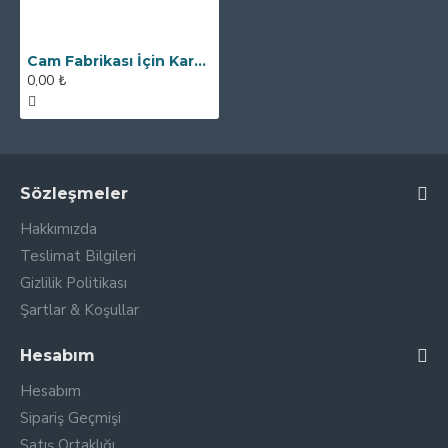
Cam Fabrikası İçin Kare Neodyum Elek Mıknatıs
0,00 ₺
Sözleşmeler
Hakkımızda
Teslimat Bilgileri
Gizlilik Politikası
Şartlar & Koşullar
Hesabım
Hesabım
Sipariş Geçmişi
Satış Ortaklığı