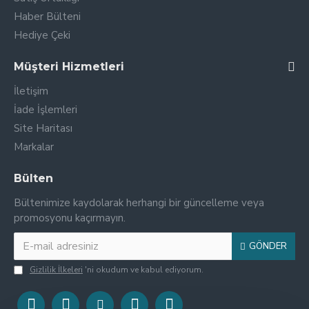
Haber Bülteni
Hediye Çeki
Müşteri Hizmetleri
İletişim
İade İşlemleri
Site Haritası
Markalar
Bülten
Bültenimize kaydolarak herhangi bir güncelleme veya
promosyonu kaçırmayın.
GÖNDER
Gizlilik İlkeleri
'ni okudum ve kabul ediyorum.