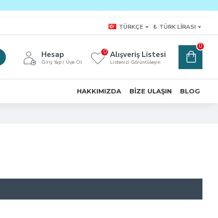
TÜRKÇE
₺
TÜRK LIRASI
0
0
Hesap
Alışveriş Listesi
Giriş Yap / Üye Ol
Listenizi Görüntüleyin
HAKKIMIZDA
BIZE ULAŞIN
BLOG