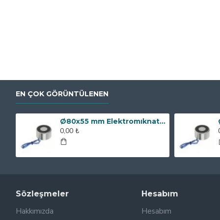
EN ÇOK GÖRÜNTÜLENEN
Ø80x55 mm Elektromıknatıs - 250 kg Çekim Gücü
0,00 ₺
Sözleşmeler
Hesabım
Hakkımızda
Hesabım