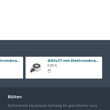
Ø80x60 mm Elektromıknatıs - 240 kg Çekim Gücü
Ø60x37 mm Elektromıknatıs - 100 kg Çekim Gücü
0,00 ₺
Bülten
Bültenimize kaydolarak herhangi bir güncelleme veya