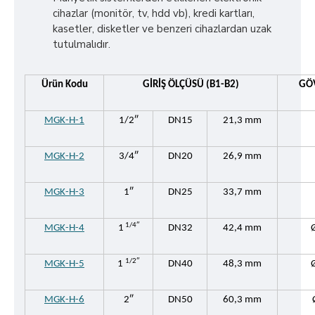
cihazlar (monitör, tv, hdd vb), kredi kartları,
kasetler, disketler ve benzeri cihazlardan uzak
tutulmalıdır.
Ürün Kodu
GİRİŞ ÖLÇÜSÜ (B1-B2)
GÖV
MGK-H-1
1/2″
DN15
21,3 mm
MGK-H-2
3/4″
DN20
26,9 mm
MGK-H-3
1″
DN25
33,7 mm
1/4″
MGK-H-4
1
DN32
42,4 mm
1/2″
MGK-H-5
1
DN40
48,3 mm
MGK-H-6
2″
DN50
60,3 mm