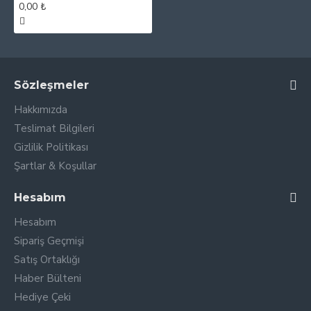
0,00 ₺
Sözleşmeler
Hakkımızda
Teslimat Bilgileri
Gizlilik Politikası
Şartlar & Koşullar
Hesabım
Hesabım
Sipariş Geçmişi
Satış Ortaklığı
Haber Bülteni
Hediye Çeki