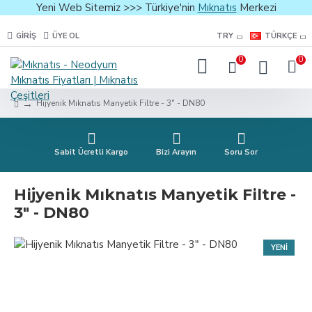
Yeni Web Sitemiz >>> Türkiye'nin
Mıknatıs
Merkezi
GIRIŞ
ÜYE OL
TRY
TÜRKÇE
0
0
Hijyenik Mıknatıs Manyetik Filtre - 3" - DN80
Sabit Ücretli Kargo
Bizi Arayın
Soru Sor
Hijyenik Mıknatıs Manyetik Filtre -
3" - DN80
YENI