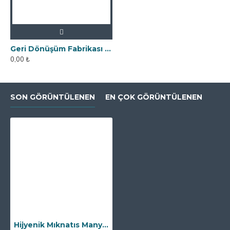
Geri Dönüşüm Fabrikası İçin Kolay Temizlenebilir Neodyum Elek Mıknatıs
0,00 ₺
SON GÖRÜNTÜLENEN
EN ÇOK GÖRÜNTÜLENEN
Hijyenik Mıknatıs Manyetik Filtre - 3" - DN80