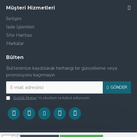
Müşteri Hizmetleri
İletişim
İade İşlemleri
Site Haritası
Markalar
Bülten
Bültenimize kaydolarak herhangi bir güncelleme veya
promosyonu kaçırmayın.
GÖNDER
Gizlilik İlkeleri
'ni okudum ve kabul ediyorum.