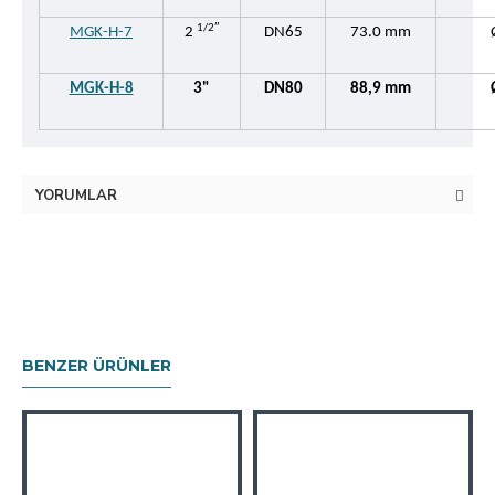
1/2″
MGK-H-7
2
DN65
73.0 mm
MGK-H-8
3"
DN80
88,9 mm
YORUMLAR
BENZER ÜRÜNLER