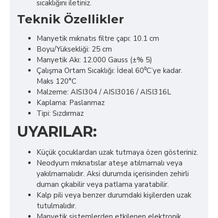
sıcaklığını iletiniz.
Teknik Özellikler
Manyetik mıknatıs filtre çapı: 10.1 cm
Boyu/Yüksekliği: 25 cm
Manyetik Akı: 12.000 Gauss (±% 5)
Çalışma Ortam Sıcaklığı: İdeal 60⁰C’ye kadar.
Maks 120°C
Malzeme: AISI304 / AISI3016 / AISI316L
Kaplama: Paslanmaz
Tipi: Sızdırmaz
UYARILAR:
Küçük çocuklardan uzak tutmaya özen gösteriniz.
Neodyum mıknatıslar ateşe atılmamalı veya
yakılmamalıdır. Aksi durumda içerisinden zehirli
duman çıkabilir veya patlama yaratabilir.
Kalp pili veya benzer durumdaki kişilerden uzak
tutulmalıdır.
Manyetik sistemlerden etkilenen elektronik