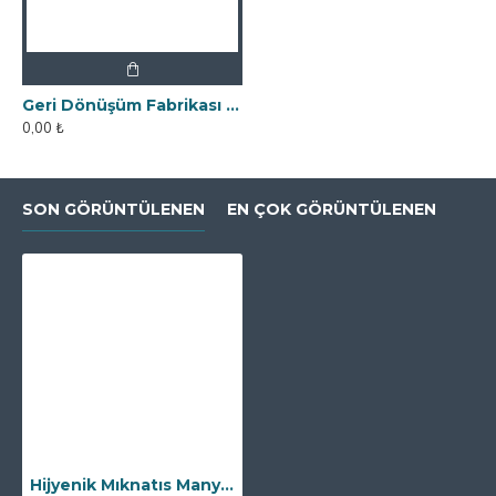
Geri Dönüşüm Fabrikası İçin Kolay Temizlenebilir Neodyum Elek Mıknatıs
0,00 ₺
SON GÖRÜNTÜLENEN
EN ÇOK GÖRÜNTÜLENEN
Hijyenik Mıknatıs Manyetik Filtre - 2 1/2″ - DN65