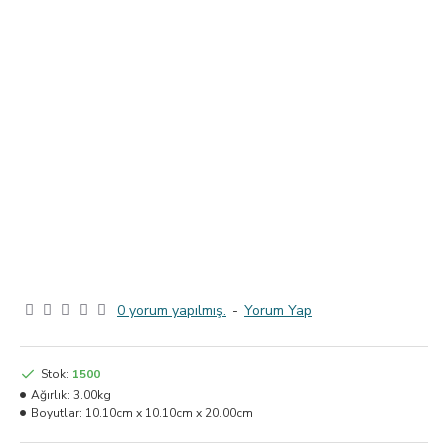
0 yorum yapılmış.
-
Yorum Yap
Stok:
1500
Ağırlık:
3.00kg
Boyutlar:
10.10cm x 10.10cm x 20.00cm