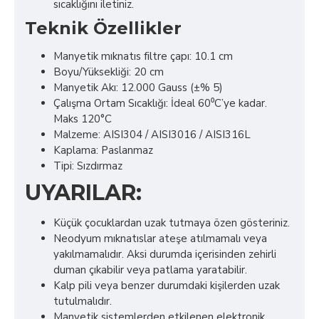
sıcaklığını iletiniz.
Teknik Özellikler
Manyetik mıknatıs filtre çapı: 10.1 cm
Boyu/Yüksekliği: 20 cm
Manyetik Akı: 12.000 Gauss (±% 5)
Çalışma Ortam Sıcaklığı: İdeal 60⁰C’ye kadar.
Maks 120°C
Malzeme: AISI304 / AISI3016 / AISI316L
Kaplama: Paslanmaz
Tipi: Sızdırmaz
UYARILAR:
Küçük çocuklardan uzak tutmaya özen gösteriniz.
Neodyum mıknatıslar ateşe atılmamalı veya
yakılmamalıdır. Aksi durumda içerisinden zehirli
duman çıkabilir veya patlama yaratabilir.
Kalp pili veya benzer durumdaki kişilerden uzak
tutulmalıdır.
Manyetik sistemlerden etkilenen elektronik