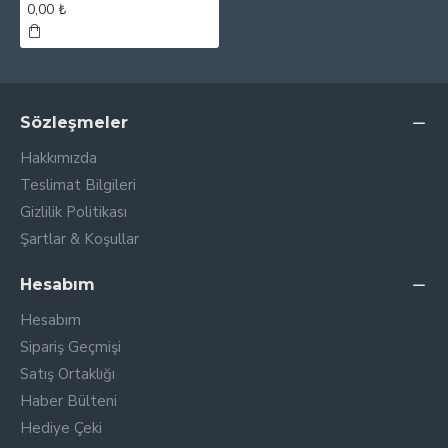
0,00 ₺
Sözleşmeler
Hakkımızda
Teslimat Bilgileri
Gizlilik Politikası
Şartlar & Koşullar
Hesabım
Hesabım
Sipariş Geçmişi
Satış Ortaklığı
Haber Bülteni
Hediye Çeki