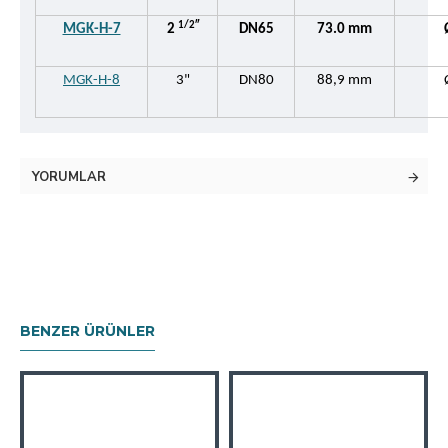
1/2″
MGK-H-7
2
DN65
73.0 mm
MGK-H-8
3"
DN80
88,9 mm
YORUMLAR
BENZER ÜRÜNLER