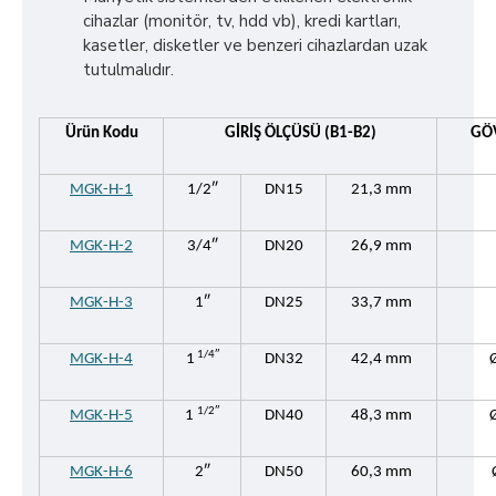
cihazlar (monitör, tv, hdd vb), kredi kartları,
kasetler, disketler ve benzeri cihazlardan uzak
tutulmalıdır.
Ürün Kodu
GİRİŞ ÖLÇÜSÜ (B1-B2)
GÖV
MGK-H-1
1/2″
DN15
21,3 mm
MGK-H-2
3/4″
DN20
26,9 mm
MGK-H-3
1″
DN25
33,7 mm
1/4″
MGK-H-4
1
DN32
42,4 mm
1/2″
MGK-H-5
1
DN40
48,3 mm
MGK-H-6
2″
DN50
60,3 mm