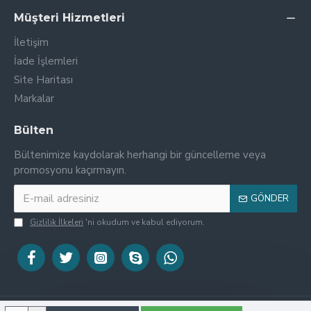
Müşteri Hizmetleri
İletişim
İade İşlemleri
Site Haritası
Markalar
Bülten
Bültenimize kaydolarak herhangi bir güncelleme veya
promosyonu kaçırmayın.
GÖNDER
Gizlilik İlkeleri
'ni okudum ve kabul ediyorum.