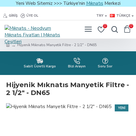
Yeni Web Sitemiz >>> Türkiye'nin
Mıknatıs
Merkezi
GIRIŞ
ÜYE OL
TRY
TÜRKÇE
0
0
Hijyenik Mıknatıs Manyetik Filtre - 2 1/2″ - DN65
Sabit Ücretli Kargo
Bizi Arayın
Soru Sor
Hijyenik Mıknatıs Manyetik Filtre -
2 1/2″ - DN65
YENI