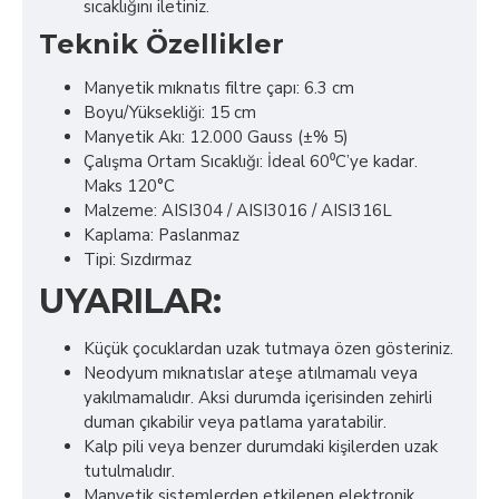
sıcaklığını iletiniz.
Teknik Özellikler
Manyetik mıknatıs filtre çapı: 6.3 cm
Boyu/Yüksekliği: 15 cm
Manyetik Akı: 12.000 Gauss (±% 5)
Çalışma Ortam Sıcaklığı: İdeal 60⁰C’ye kadar.
Maks 120°C
Malzeme: AISI304 / AISI3016 / AISI316L
Kaplama: Paslanmaz
Tipi: Sızdırmaz
UYARILAR:
Küçük çocuklardan uzak tutmaya özen gösteriniz.
Neodyum mıknatıslar ateşe atılmamalı veya
yakılmamalıdır. Aksi durumda içerisinden zehirli
duman çıkabilir veya patlama yaratabilir.
Kalp pili veya benzer durumdaki kişilerden uzak
tutulmalıdır.
Manyetik sistemlerden etkilenen elektronik