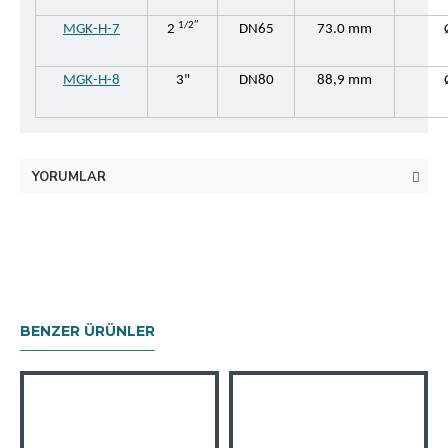
1/2″
MGK-H-7
2
DN65
73.0 mm
MGK-H-8
3"
DN80
88,9 mm
YORUMLAR
BENZER ÜRÜNLER