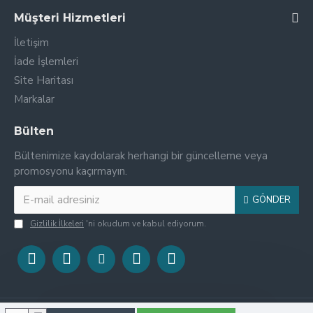
Müşteri Hizmetleri
İletişim
İade İşlemleri
Site Haritası
Markalar
Bülten
Bültenimize kaydolarak herhangi bir güncelleme veya
promosyonu kaçırmayın.
GÖNDER
Gizlilik İlkeleri
'ni okudum ve kabul ediyorum.