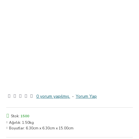
0 yorum yapılmış.
-
Yorum Yap
Stok:
1500
Ağırlık:
1.50kg
Boyutlar:
6.30cm x 6.30cm x 15.00cm