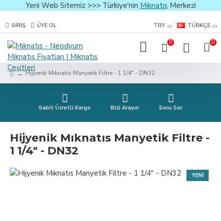
Yeni Web Sitemiz >>> Türkiye'nin
Mıknatıs
Merkezi
GIRIŞ
ÜYE OL
TRY
TÜRKÇE
0
0
Hijyenik Mıknatıs Manyetik Filtre - 1 1/4″ - DN32
Sabit Ücretli Kargo
Bizi Arayın
Soru Sor
Hijyenik Mıknatıs Manyetik Filtre -
1 1/4″ - DN32
YENI