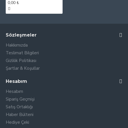
0,00 ₺
Sözleşmeler
Hakkımızda
Teslimat Bilgileri
Gizlilik Politikası
Şartlar & Koşullar
Hesabım
Hesabım
Sipariş Geçmişi
Satış Ortaklığı
Haber Bülteni
Hediye Çeki