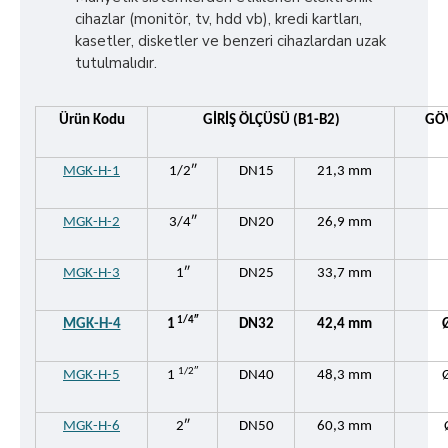
cihazlar (monitör, tv, hdd vb), kredi kartları,
kasetler, disketler ve benzeri cihazlardan uzak
tutulmalıdır.
Ürün Kodu
GİRİŞ ÖLÇÜSÜ (B1-B2)
GÖV
MGK-H-1
1/2″
DN15
21,3 mm
MGK-H-2
3/4″
DN20
26,9 mm
MGK-H-3
1″
DN25
33,7 mm
1/4″
MGK-H-4
1
DN32
42,4 mm
1/2″
MGK-H-5
1
DN40
48,3 mm
MGK-H-6
2″
DN50
60,3 mm