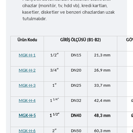
cihazlar (monitör, tv, hdd vb), kredi kartları,
kasetler, disketler ve benzeri cihazlardan uzak
tutulmalıdır.
Ürün Kodu
GİRİŞ ÖLÇÜSÜ (B1-B2)
GÖV
MGK-H-1
1/2″
DN15
21,3 mm
MGK-H-2
3/4″
DN20
26,9 mm
MGK-H-3
1″
DN25
33,7 mm
1/4″
MGK-H-4
1
DN32
42,4 mm
1/2″
MGK-H-5
1
DN40
48,3 mm
MGK-H-6
2″
DN50
60,3 mm