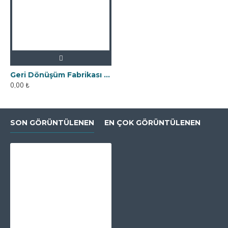
Geri Dönüşüm Fabrikası İçin Kolay Temizlenebilir Neodyum Elek Mıknatıs
0,00 ₺
SON GÖRÜNTÜLENEN
EN ÇOK GÖRÜNTÜLENEN