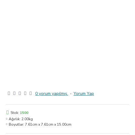
0 yorum yapılmış.
-
Yorum Yap
Stok:
1500
Ağırlık:
2.00kg
Boyutlar:
7.61cm x 7.61cm x 15.00cm