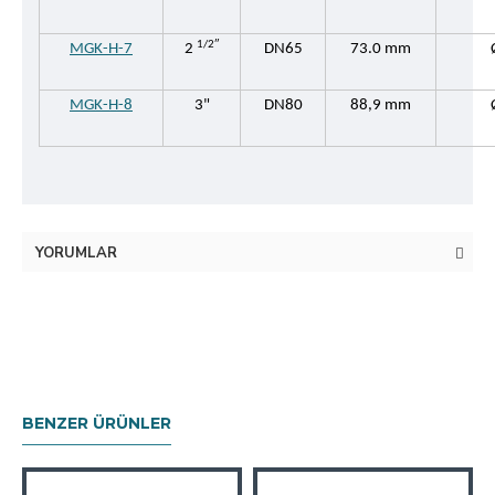
1/2″
MGK-H-7
2
DN65
73.0 mm
MGK-H-8
3"
DN80
88,9 mm
YORUMLAR
BENZER ÜRÜNLER