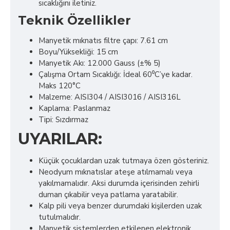
sıcaklığını iletiniz.
Teknik Özellikler
Manyetik mıknatıs filtre çapı: 7.61 cm
Boyu/Yüksekliği: 15 cm
Manyetik Akı: 12.000 Gauss (±% 5)
Çalışma Ortam Sıcaklığı: İdeal 60⁰C’ye kadar.
Maks 120°C
Malzeme: AISI304 / AISI3016 / AISI316L
Kaplama: Paslanmaz
Tipi: Sızdırmaz
UYARILAR:
Küçük çocuklardan uzak tutmaya özen gösteriniz.
Neodyum mıknatıslar ateşe atılmamalı veya
yakılmamalıdır. Aksi durumda içerisinden zehirli
duman çıkabilir veya patlama yaratabilir.
Kalp pili veya benzer durumdaki kişilerden uzak
tutulmalıdır.
Manyetik sistemlerden etkilenen elektronik