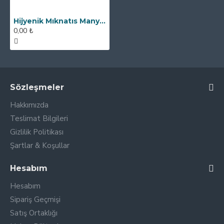
Hijyenik Mıknatıs Manyetik Filtre - 1 1/2″ - DN40
0,00 ₺
Sözleşmeler
Hakkımızda
Teslimat Bilgileri
Gizlilik Politikası
Şartlar & Koşullar
Hesabım
Hesabım
Sipariş Geçmişi
Satış Ortaklığı