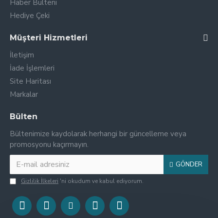
Haber Bülteni
Hediye Çeki
Müşteri Hizmetleri
İletişim
İade İşlemleri
Site Haritası
Markalar
Bülten
Bültenimize kaydolarak herhangi bir güncelleme veya
promosyonu kaçırmayın.
GÖNDER
Gizlilik İlkeleri
'ni okudum ve kabul ediyorum.