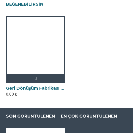
BEĞENEBILIRSIN
Geri Dönüşüm Fabrikası İçin Kolay Temizlenebilir Neodyum Elek Mıknatıs
0,00 ₺
SON GÖRÜNTÜLENEN
EN ÇOK GÖRÜNTÜLENEN