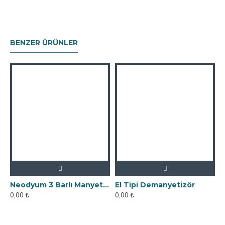
BENZER ÜRÜNLER
Neodyum 3 Barlı Manyetik Elek Mıknatıs Seperatör
El Tipi Demanyetizör
0,00 ₺
0,00 ₺
0