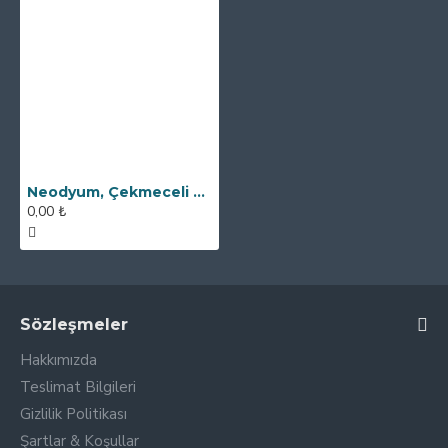
Neodyum, Çekmeceli Kovan Tipi Elek Mıknatıs
0,00 ₺
Sözleşmeler
Hakkımızda
Teslimat Bilgileri
Gizlilik Politikası
Şartlar & Koşullar