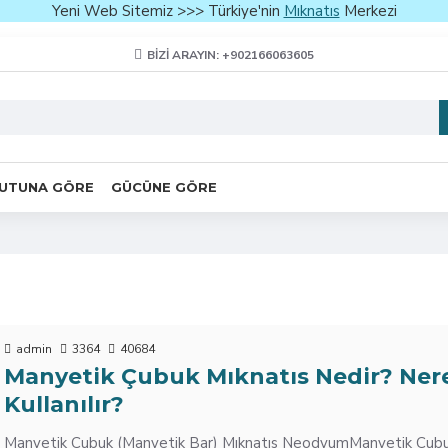
Yeni Web Sitemiz >>> Türkiye'nin
Mıknatıs
Merkezi
BIZI ARAYIN: +902166063605
UTUNA GÖRE
GÜCÜNE GÖRE
admin
3364
40684
Manyetik Çubuk Mıknatıs Nedir? Ner
Kullanılır?
Manyetik Çubuk (Manyetik Bar) Mıknatıs NeodyumManyetik Çubu