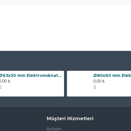
Ø63x30 mm Elektromıknatıs - 100 kg Çekim Gücü
0,00 ₺
0,00 ₺
Müşteri Hizmetleri
İletişim