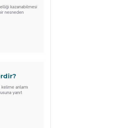
elliği kazanabilmesi
 bir nesneden
rdir?
n kelime anlamı
orusuna yanıt