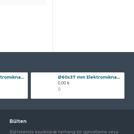
Ø80x60 mm Elektromıknatıs - 240 kg Çekim Gücü
Ø60x37 mm Elektromıknatıs - 100 kg Çekim Gücü
0,00 ₺
Bülten
Bültenimize kaydolarak herhangi bir güncelleme veya