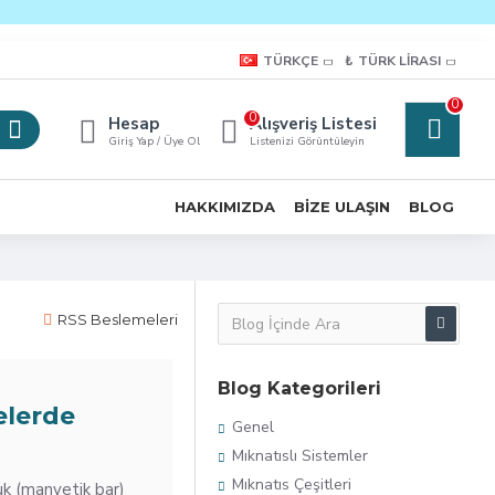
TÜRKÇE
₺
TÜRK LIRASI
0
0
Hesap
Alışveriş Listesi
Giriş Yap / Üye Ol
Listenizi Görüntüleyin
HAKKIMIZDA
BIZE ULAŞIN
BLOG
RSS Beslemeleri
Blog Kategorileri
elerde
Genel
Mıknatıslı Sistemler
Mıknatıs Çeşitleri
k (manyetik bar)