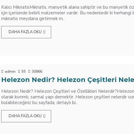
Kalıcı MıknatısMıknatıs, manyetik alana sahiptir ve bu manyetik öz
için içerisinde belirli malzemeler vardır. Bu nedenledir ki herhangi
mıknatıs meydana getirmek m..
DAHA FAZLA OKU
admin
55
30866
Helezon Nedir? Helezon Çeşitleri Nele
Helezon Nedir? Helezon Çeşitleri ve Özellikleri Nelerdir?Helezo
olarak kıvrımlı, sarmal yapı demektir. Helezon çeşitleri nelerdir s
bulabileceğiniz bu sayfada, detaylı bi..
DAHA FAZLA OKU