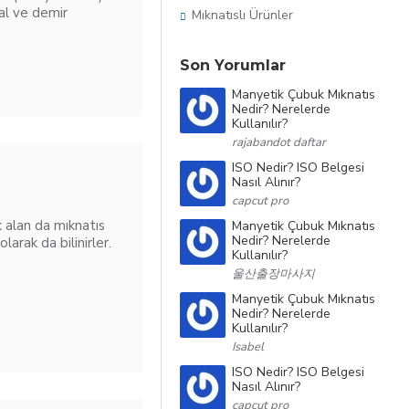
tal ve demir
Mıknatıslı Ürünler
Son Yorumlar
Manyetik Çubuk Mıknatıs
Nedir? Nerelerde
Kullanılır?
rajabandot daftar
ISO Nedir? ISO Belgesi
Nasıl Alınır?
capcut pro
k alan da mıknatıs
Manyetik Çubuk Mıknatıs
Nedir? Nerelerde
larak da bilinirler.
Kullanılır?
울산출장마사지
Manyetik Çubuk Mıknatıs
Nedir? Nerelerde
Kullanılır?
Isabel
ISO Nedir? ISO Belgesi
Nasıl Alınır?
capcut pro