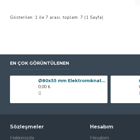
Gösterilen: 1 ile 7 arası, toplam: 7 (1 Sayfa)
EN ÇOK GÖRÜNTÜLENEN
Ø80x55 mm Elektromıknatıs - 250 kg Çekim Gücü
0,00 ₺
Sözleşmeler
Hesabım
Hakkımızda
Hesabım