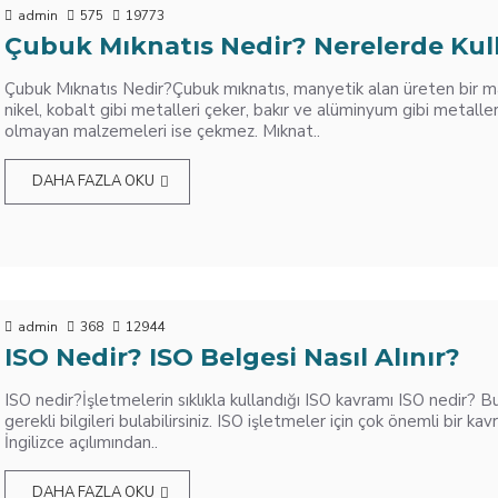
admin
575
19773
Çubuk Mıknatıs Nedir? Nerelerde Kull
Çubuk Mıknatıs Nedir?Çubuk mıknatıs, manyetik alan üreten bir m
nikel, kobalt gibi metalleri çeker, bakır ve alüminyum gibi metall
olmayan malzemeleri ise çekmez. Mıknat..
DAHA FAZLA OKU
admin
368
12944
ISO Nedir? ISO Belgesi Nasıl Alınır?
ISO nedir?İşletmelerin sıklıkla kullandığı ISO kavramı ISO nedir? Bu
gerekli bilgileri bulabilirsiniz. ISO işletmeler için çok önemli bir ka
İngilizce açılımından..
DAHA FAZLA OKU