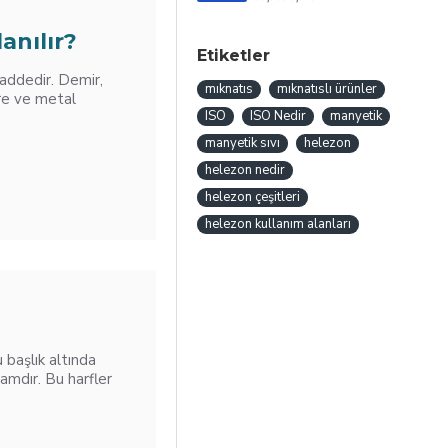
anılır?
Etiketler
addedir. Demir,
mıknatıs
mıknatıslı ürünler
ere ve metal
ISO
ISO Nedir
manyetik
manyetik sıvı
helezon
helezon nedir
helezon çeşitleri
helezon kullanım alanları
 başlık altında
vramdır. Bu harfler