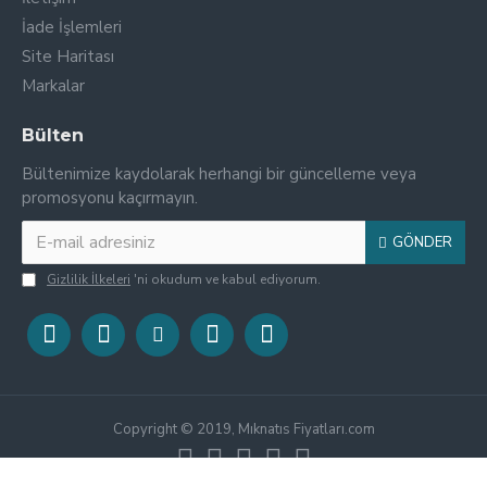
İade İşlemleri
Site Haritası
Markalar
Bülten
Bültenimize kaydolarak herhangi bir güncelleme veya
promosyonu kaçırmayın.
GÖNDER
Gizlilik İlkeleri
'ni okudum ve kabul ediyorum.
Copyright © 2019, Mıknatıs Fiyatları.com