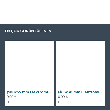
EN ÇOK GÖRÜNTÜLENEN
Ø80x55 mm Elektromıknatıs - 250 kg Çekim Gücü
Ø63x30 mm Elektromıknatıs - 100 kg Çekim Gücü
0,00 ₺
0,00 ₺